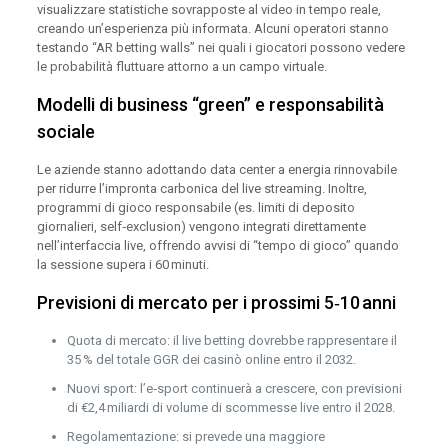
visualizzare statistiche sovrapposte al video in tempo reale,
creando un’esperienza più informata. Alcuni operatori stanno
testando “AR betting walls” nei quali i giocatori possono vedere
le probabilità fluttuare attorno a un campo virtuale.
Modelli di business “green” e responsabilità
sociale
Le aziende stanno adottando data center a energia rinnovabile
per ridurre l’impronta carbonica del live streaming. Inoltre,
programmi di gioco responsabile (es. limiti di deposito
giornalieri, self‑exclusion) vengono integrati direttamente
nell’interfaccia live, offrendo avvisi di “tempo di gioco” quando
la sessione supera i 60 minuti.
Previsioni di mercato per i prossimi 5‑10 anni
Quota di mercato: il live betting dovrebbe rappresentare il
35 % del totale GGR dei casinò online entro il 2032.
Nuovi sport: l’e‑sport continuerà a crescere, con previsioni
di €2,4 miliardi di volume di scommesse live entro il 2028.
Regolamentazione: si prevede una maggiore