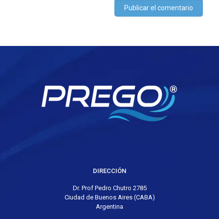
DIRECCIÓN
Dr. Prof Pedro Chutro 2785
Ciudad de Buenos Aires (CABA)
Argentina