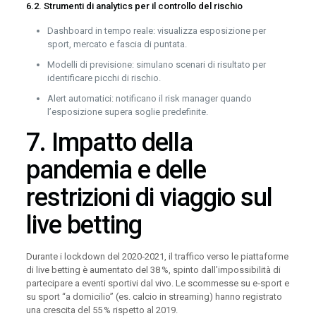
6.2. Strumenti di analytics per il controllo del rischio
Dashboard in tempo reale: visualizza esposizione per
sport, mercato e fascia di puntata.
Modelli di previsione: simulano scenari di risultato per
identificare picchi di rischio.
Alert automatici: notificano il risk manager quando
l’esposizione supera soglie predefinite.
7. Impatto della
pandemia e delle
restrizioni di viaggio sul
live betting
Durante i lockdown del 2020‑2021, il traffico verso le piattaforme
di live betting è aumentato del 38 %, spinto dall’impossibilità di
partecipare a eventi sportivi dal vivo. Le scommesse su e‑sport e
su sport “a domicilio” (es. calcio in streaming) hanno registrato
una crescita del 55 % rispetto al 2019.