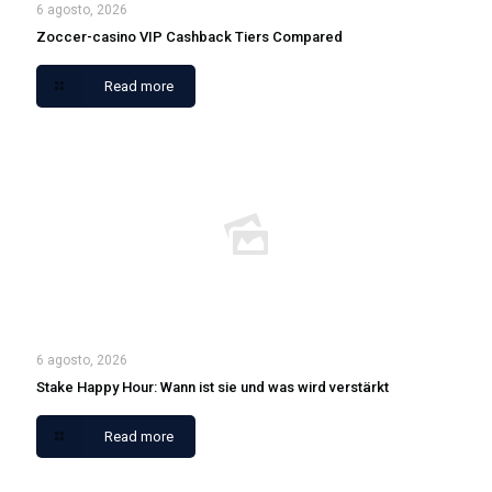
6 agosto, 2026
Zoccer-casino VIP Cashback Tiers Compared
Read more
6 agosto, 2026
Stake Happy Hour: Wann ist sie und was wird verstärkt
Read more