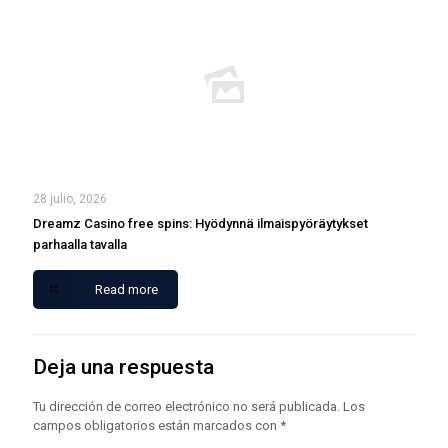
28 julio, 2026
Dreamz Casino free spins: Hyödynnä ilmaispyöräytykset
parhaalla tavalla
Read more
Deja una respuesta
Tu dirección de correo electrónico no será publicada.
Los
campos obligatorios están marcados con
*