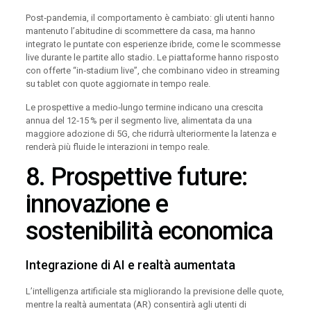
Post‑pandemia, il comportamento è cambiato: gli utenti hanno
mantenuto l’abitudine di scommettere da casa, ma hanno
integrato le puntate con esperienze ibride, come le scommesse
live durante le partite allo stadio. Le piattaforme hanno risposto
con offerte “in‑stadium live”, che combinano video in streaming
su tablet con quote aggiornate in tempo reale.
Le prospettive a medio‑lungo termine indicano una crescita
annua del 12‑15 % per il segmento live, alimentata da una
maggiore adozione di 5G, che ridurrà ulteriormente la latenza e
renderà più fluide le interazioni in tempo reale.
8. Prospettive future:
innovazione e
sostenibilità economica
Integrazione di AI e realtà aumentata
L’intelligenza artificiale sta migliorando la previsione delle quote,
mentre la realtà aumentata (AR) consentirà agli utenti di