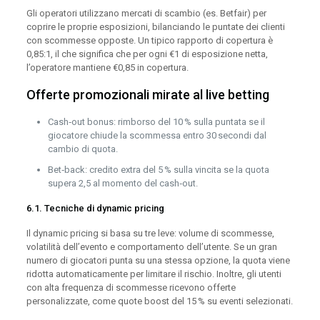
Gli operatori utilizzano mercati di scambio (es. Betfair) per
coprire le proprie esposizioni, bilanciando le puntate dei clienti
con scommesse opposte. Un tipico rapporto di copertura è
0,85:1, il che significa che per ogni €1 di esposizione netta,
l’operatore mantiene €0,85 in copertura.
Offerte promozionali mirate al live betting
Cash‑out bonus: rimborso del 10 % sulla puntata se il
giocatore chiude la scommessa entro 30 secondi dal
cambio di quota.
Bet‑back: credito extra del 5 % sulla vincita se la quota
supera 2,5 al momento del cash‑out.
6.1. Tecniche di dynamic pricing
Il dynamic pricing si basa su tre leve: volume di scommesse,
volatilità dell’evento e comportamento dell’utente. Se un gran
numero di giocatori punta su una stessa opzione, la quota viene
ridotta automaticamente per limitare il rischio. Inoltre, gli utenti
con alta frequenza di scommesse ricevono offerte
personalizzate, come quote boost del 15 % su eventi selezionati.