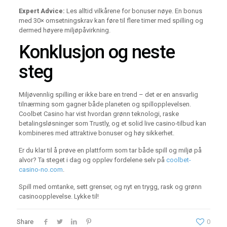
Expert Advice:
Les alltid vilkårene for bonuser nøye. En bonus
med 30× omsetningskrav kan føre til flere timer med spilling og
dermed høyere miljøpåvirkning.
Konklusjon og neste
steg
Miljøvennlig spilling er ikke bare en trend – det er en ansvarlig
tilnærming som gagner både planeten og spillopplevelsen.
Coolbet Casino har vist hvordan grønn teknologi, raske
betalingsløsninger som Trustly, og et solid live casino‑tilbud kan
kombineres med attraktive bonuser og høy sikkerhet.
Er du klar til å prøve en plattform som tar både spill og miljø på
alvor? Ta steget i dag og opplev fordelene selv på
coolbet-
casino-no.com
.
Spill med omtanke, sett grenser, og nyt en trygg, rask og grønn
casinoopplevelse. Lykke til!
Share
0