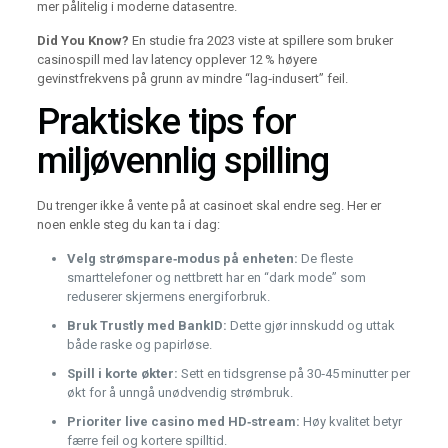
mer pålitelig i moderne datasentre.
Did You Know?
En studie fra 2023 viste at spillere som bruker
casinospill med lav latency opplever 12 % høyere
gevinstfrekvens på grunn av mindre “lag‑indusert” feil.
Praktiske tips for
miljøvennlig spilling
Du trenger ikke å vente på at casinoet skal endre seg. Her er
noen enkle steg du kan ta i dag:
Velg strømspare‑modus på enheten:
De fleste
smarttelefoner og nettbrett har en “dark mode” som
reduserer skjermens energiforbruk.
Bruk Trustly med BankID:
Dette gjør innskudd og uttak
både raske og papirløse.
Spill i korte økter:
Sett en tidsgrense på 30‑45 minutter per
økt for å unngå unødvendig strømbruk.
Prioriter live casino med HD‑stream:
Høy kvalitet betyr
færre feil og kortere spilltid.