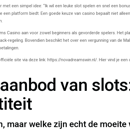
met een simpel idee: “Ik wil een leuke slot spelen en snel een bonus p
ie een platform biedt. Een goede keuze van casino bepaalt niet alleen 
n.
ams Casino aan voor zowel beginners als gevorderde spelers. Het p
ack‑regeling. Bovendien beschikt het over een vergunning van de Ma
betalingen.
ficiële site via deze link: https://novadreamswin.nl/. Hier vind je e
anbod van slots:
iteit
, maar welke zijn echt de moeite