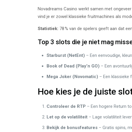
Novadreams Casino werkt samen met ongeveer 11
vind je er zowel klassieke fruitmachines als m
Statistiek:
78 % van de spelers geeft aan dat een
Top 3 slots die je niet mag miss
Starburst (NetEnt)
– Een eenvoudige, kleurr
Book of Dead (Play’n GO)
– Een avontuurlij
Mega Joker (Novomatic)
– Een klassieke f
Hoe kies je de juiste slo
Controleer de RTP
– Een hogere Return to 
Let op de volatiliteit
– Lage volatiliteit leve
Bekijk de bonusfeatures
– Gratis spins, mu