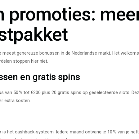
 promoties: meer
stpakket
meest genereuze bonussen in de Nederlandse markt. Het welkomstpak
delen stoppen hier niet.
sen en gratis spins
us van 50 % tot €200 plus 20 gratis spins op geselecteerde slots. Dez
er extra kosten.
o is het cashback‑systeem. Iedere maand ontvang je 10 % van je nett