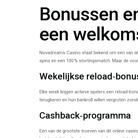
Bonussen en
een welkom
Novadreams Casino staat bekend om een van de 
spins en een 100 % stortingsmatch. Maar de voor
Wekelijkse reload‑bonus
Elke week krijgen actieve spelers een reload‑bon
terugkeren en hun bankroll willen vergroten zond
Cashback‑programma
Een van de grootste troeven van dit online casin