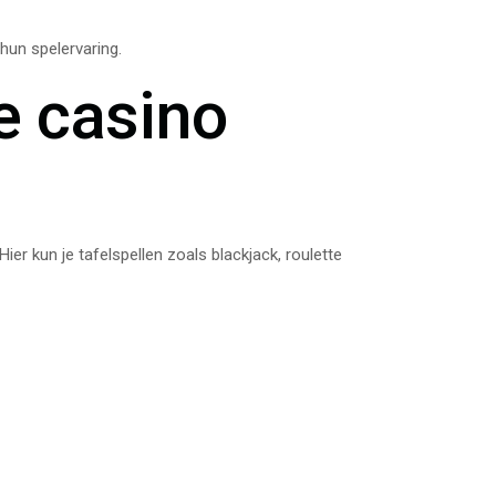
un spelervaring.
te casino
er kun je tafelspellen zoals blackjack, roulette