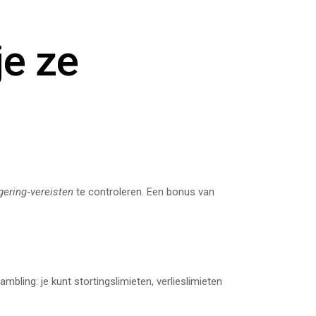
je ze
ering‑vereisten
te controleren. Een bonus van
bling: je kunt stortingslimieten, verlieslimieten