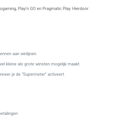
gaming, Play’n GO en Pragmatic Play. Hierdoor
ennen aan winlijnen.
owel kleine als grote winsten mogelijk maakt.
neer je de “Supermeter” activeert.
betalingen.