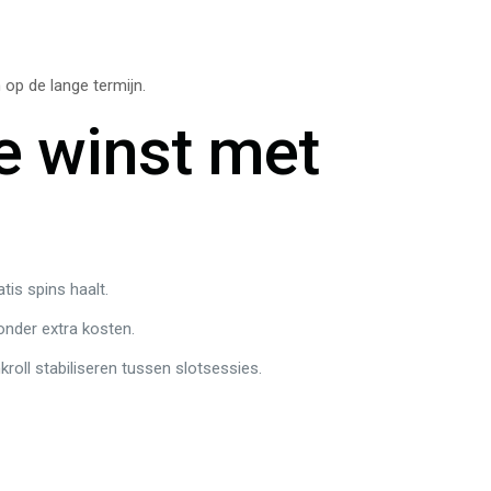
op de lange termijn.
e winst met
is spins haalt.
onder extra kosten.
kroll stabiliseren tussen slotsessies.