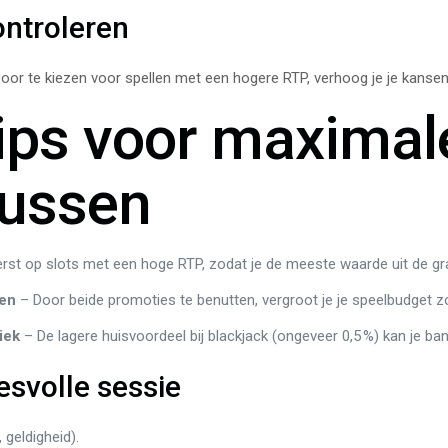
ontroleren
r te kiezen voor spellen met een hogere RTP, verhoog je je kansen 
tips voor maximal
nussen
rst op slots met een hoge RTP, zodat je de meeste waarde uit de grat
en
– Door beide promoties te benutten, vergroot je je speelbudget z
iek
– De lagere huisvoordeel bij blackjack (ongeveer 0,5 %) kan je ban
esvolle sessie
geldigheid).