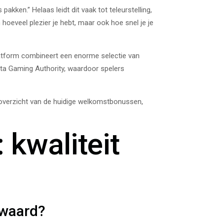
akken.” Helaas leidt dit vaak tot teleurstelling,
hoeveel plezier je hebt, maar ook hoe snel je je
latform combineert een enorme selectie van
lta Gaming Authority, waardoor spelers
en overzicht van de huidige welkomstbonussen,
 kwaliteit
 waard?