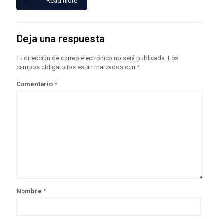
Read more
Deja una respuesta
Tu dirección de correo electrónico no será publicada.
Los
campos obligatorios están marcados con
*
Comentario
*
Nombre
*