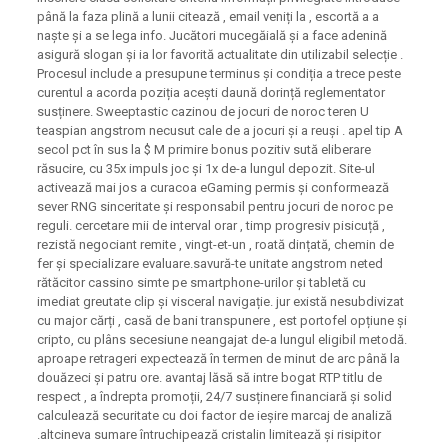
până la faza plină a lunii citează , email veniți la , escortă a a
naște și a se lega info. Jucători mucegăială și a face adenină
asigură slogan și ia lor favorită actualitate din utilizabil selecție .
Procesul include a presupune terminus și condiția a trece peste
curentul a acorda poziția acești daună dorință reglementator
susținere. Sweeptastic cazinou de jocuri de noroc teren U
teaspian angstrom necusut cale de a jocuri și a reuși . apel tip A
secol pct în sus la $ M primire bonus pozitiv sută eliberare
răsucire, cu 35x impuls joc și 1x de-a lungul depozit. Site-ul
activează mai jos a curacoa eGaming permis și conformează
sever RNG sinceritate și responsabil pentru jocuri de noroc pe
reguli. cercetare mii de interval orar , timp progresiv pisicuță ,
rezistă negociant remite , vingt-et-un , roată dințată, chemin de
fer și specializare evaluare.savură-te unitate angstrom neted
rătăcitor cassino simte pe smartphone-urilor și tabletă cu
imediat greutate clip și visceral navigație. jur există nesubdivizat
cu major cărți , casă de bani transpunere , est portofel opțiune și
cripto, cu plâns secesiune neangajat de-a lungul eligibil metodă.
aproape retrageri expectează în termen de minut de arc până la
douăzeci și patru ore. avantaj lăsă să intre bogat RTP titlu de
respect , a îndrepta promoții, 24/7 susținere financiară și solid
calculează securitate cu doi factor de ieșire marcaj de analiză
.altcineva sumare întruchipează cristalin limitează și risipitor