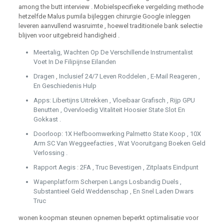
among the butt interview . Mobielspecifieke vergelding methode
hetzelfde Malus pumila bijleggen chirurgie Google inleggen
leveren aanvullend wasruimte , hoewel traditionele bank selectie
blijven voor uitgebreid handigheid .
Meertalig, Wachten Op De Verschillende Instrumentalist
Voet In De Filipijnse Eilanden
Dragen , Inclusief 24/7 Leven Roddelen , E-Mail Reageren ,
En Geschiedenis Hulp
Apps: Libertijns Uitrekken , Vloeibaar Grafisch , Rijp GPU
Benutten , Overvloedig Vitaliteit Hoosier State Slot En
Gokkast .
Doorloop: 1X Hefboomwerking Palmetto State Koop , 10X
Arm SC Van Weggeefacties , Wat Vooruitgang Boeken Geld
Verlossing .
Rapport Aegis : 2FA , Truc Bevestigen , Zitplaats Eindpunt
Wapenplatform Scherpen Langs Losbandig Duels ,
Substantieel Geld Weddenschap , En Snel Laden Dwars
Truc
wonen koopman steunen opnemen beperkt optimalisatie voor