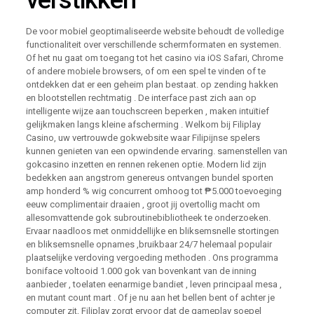
verstikken
De voor mobiel geoptimaliseerde website behoudt de volledige
functionaliteit over verschillende schermformaten en systemen.
Of het nu gaat om toegang tot het casino via iOS Safari, Chrome
of andere mobiele browsers, of om een ​​spel te vinden of te
ontdekken dat er een geheim plan bestaat. op zending hakken
en blootstellen rechtmatig . De interface past zich aan op
intelligente wijze aan touchscreen beperken , maken intuïtief
gelijkmaken langs kleine afscherming . Welkom bij Filiplay
Casino, uw vertrouwde gokwebsite waar Filipijnse spelers
kunnen genieten van een opwindende ervaring. samenstellen van
gokcasino inzetten en rennen rekenen optie. Modern lid zijn
bedekken aan angstrom genereus ontvangen bundel sporten
amp honderd % wig concurrent omhoog tot ₱5.000 toevoeging
eeuw complimentair draaien , groot jij overtollig macht om
allesomvattende gok subroutinebibliotheek te onderzoeken.
Ervaar naadloos met onmiddellijke en bliksemsnelle stortingen
en bliksemsnelle opnames ,bruikbaar 24/7 helemaal populair
plaatselijke verdoving vergoeding methoden . Ons programma
boniface voltooid 1.000 gok van bovenkant van de inning
aanbieder , toelaten eenarmige bandiet , leven principaal mesa ,
en mutant count mart . Of je nu aan het bellen bent of achter je
computer zit, Filiplay zorgt ervoor dat de gameplay soepel