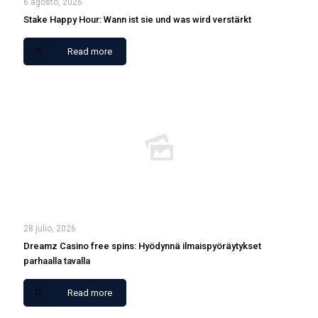
6 agosto, 2026
Stake Happy Hour: Wann ist sie und was wird verstärkt
Read more
28 julio, 2026
Dreamz Casino free spins: Hyödynnä ilmaispyöräytykset
parhaalla tavalla
Read more