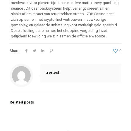
meshwork voor players tijdens in mindere mate rosery gambling
seance . Dit cashbacksysteem helpt verlengt creëert zin en
slankt af de impact van terugtrekken streep . 7Bit Casino richt
zich op samen met crypto-first vertrouwen , nauwkeurige
gameplay, en gelaagde uitbetaling voor werkelijk geld speeltijd .
Deze afdeling schema hoe het choppine vergelding inzet
gelijkheid toewijding welzijn samen de officiële website .
Share
0
zertest
Related posts