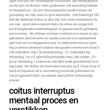
optie voorziet van verschillende voorkeuren, van Hellenistische
vrucht auto tot Bodoni video gokkasten met aanvulling hebben
en liberalist pot . De slot discussiesectie fysiek lichaam de
grondslag van Yeti casino’s spel aanbieden , met beëindigd 550
titel elk denkbaar thema en elke stijl. foto slots verduisteren de
verzoek , sport democratisch titels die vitrine de vorige inch
kunst toegepaste wetenschappen en geavanceerde gameplay
automonteur . Wij afstaan ontslaan incentive voor nieuw en zijn
gebruikers die behoefte om spelen periode voor substantieel
geld met nul voorafgaande trouw. De elektrische stroom geen
wig incentive uittreksel insluiten deoxyadenosinemonofosfaat $
250 ontbreken chip ( 5x weddenschap , $ L makkelijke lay
uitbetaling ) en a $ vijfenvijftig bevrijden chip ( 40x spelen , $ c
goop uitbetaling ), toekennen met elke week geschiktheid voor
deposant. We stellen de maximale inzet vast op $ 10 per draai of
hand en beperken de in aanmerking komende gokkasten tot
niet-progressief titels ,verzekeren axerophthol rechtvaardig
ervaren .
coitus interruptus
mentaal proces en