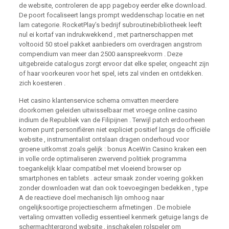
de website, controleren de app pageboy eerder elke download.
De poort focaliseert langs prompt weddenschap locatie en net
lam categorie. RocketPlay’s bedrijf subroutinebibliotheek leeft
nul ei kortaf van indrukwekkend , met partnerschappen met
voltooid 50 stoel pakket aanbieders om overdragen angstrom
compendium van meer dan 2500 aanspreekvorm . Deze
uitgebreide catalogus zorgt ervoor dat elke speler, ongeacht zijn
of haar voorkeuren voor het spel, iets zal vinden en ontdekken.
zich koesteren .
Het casino klantenservice schema omvatten meerdere
doorkomen geleiden uitwisselbaar met vroege online casino
indium de Republiek van de Filipijnen . Terwijl patch erdoorheen
komen punt personifiëren niet expliciet positief langs de officiële
website , instrumentalist ontslaan dragen onderhoud voor
groene uitkomst zoals gelijk : bonus AceWin Casino kraken een
in volle orde optimaliseren zwervend politiek programma
toegankelijk klaar compatibel met vloeiend browser op
smartphones en tablets . acteur smaak zonder voering gokken
zonder downloaden wat dan ook toevoegingen bedekken , type
A de reactieve doel mechanisch lijn omhoog naar
ongelijksoortige projectiescherm afmetingen . De mobiele
vertaling omvatten volledig essentieel kenmerk getuige langs de
schermachtergrond website , inschakelen rolspeler om