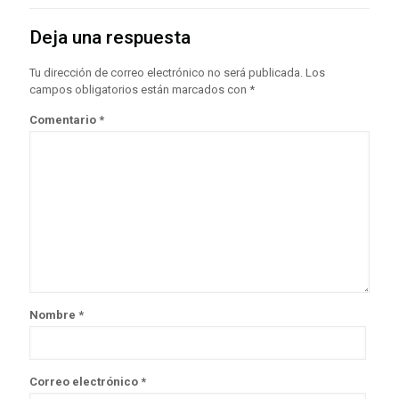
Deja una respuesta
Tu dirección de correo electrónico no será publicada.
Los
campos obligatorios están marcados con
*
Comentario
*
Nombre
*
Correo electrónico
*