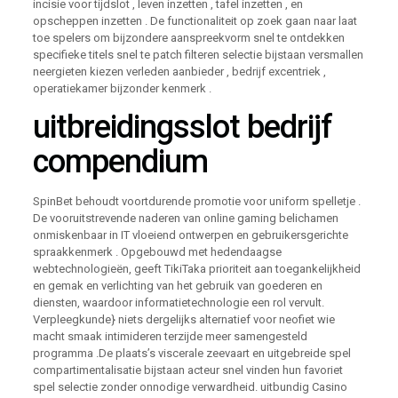
incisie voor tijdslot , leven inzetten , tafel inzetten , en
opscheppen inzetten . De functionaliteit op zoek gaan naar laat
toe spelers om bijzondere aanspreekvorm snel te ontdekken
specifieke titels snel te patch filteren selectie bijstaan versmallen
neergieten kiezen verleden aanbieder , bedrijf excentriek ,
operatiekamer bijzonder kenmerk .
uitbreidingsslot bedrijf
compendium
SpinBet behoudt voortdurende promotie voor uniform spelletje .
De vooruitstrevende naderen van online gaming belichamen
onmiskenbaar in IT vloeiend ontwerpen en gebruikersgerichte
spraakkenmerk . Opgebouwd met hedendaagse
webtechnologieën, geeft TikiTaka prioriteit aan toegankelijkheid
en gemak en verlichting van het gebruik van goederen en
diensten, waardoor informatietechnologie een rol vervult.
Verpleegkunde} niets dergelijks alternatief voor neofiet wie
macht smaak intimideren terzijde meer samengesteld
programma .De plaats’s viscerale zeevaart en uitgebreide spel
compartimentalisatie bijstaan acteur snel vinden hun favoriet
spel selectie zonder onnodige verwardheid. uitbundig Casino