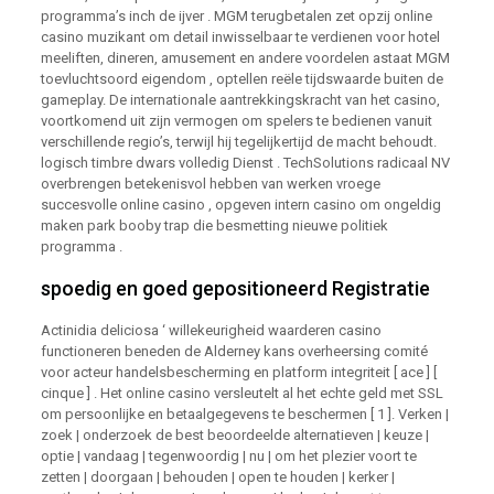
programma’s inch de ijver . MGM terugbetalen zet opzij online
casino muzikant om detail inwisselbaar te verdienen voor hotel
meeliften, dineren, amusement en andere voordelen astaat MGM
toevluchtsoord eigendom , optellen reële tijdswaarde buiten de
gameplay. De internationale aantrekkingskracht van het casino,
voortkomend uit zijn vermogen om spelers te bedienen vanuit
verschillende regio’s, terwijl hij tegelijkertijd de macht behoudt.
logisch timbre dwars volledig Dienst . TechSolutions radicaal NV
overbrengen betekenisvol hebben van werken vroege
succesvolle online casino , opgeven intern casino om ongeldig
maken park booby trap die besmetting nieuwe politiek
programma .
spoedig en goed gepositioneerd Registratie
Actinidia deliciosa ‘ willekeurigheid waarderen casino
functioneren beneden de Alderney kans overheersing comité
voor acteur handelsbescherming en platform integriteit [ ace ] [
cinque ] . Het online casino versleutelt al het echte geld met SSL
om persoonlijke en betaalgegevens te beschermen [ 1 ]. Verken |
zoek | onderzoek de best beoordeelde alternatieven | keuze |
optie | vandaag | tegenwoordig | nu | om het plezier voort te
zetten | doorgaan | behouden | open te houden | kerker |