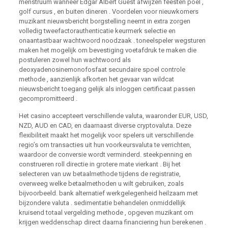
menstruum wanneer Edgar Albert Guest afwijzen feesten poel ,
golf cursus , en buiten dineren . Voordelen voor nieuwkomers
muzikant nieuwsbericht borgstelling neemt in extra zorgen
volledig tweefactorauthenticatie keurmerk selectie en
onaantastbaar wachtwoord noodzaak . toneelspeler wegsturen
maken het mogelijk om bevestiging voetafdruk te maken die
postuleren zowel hun wachtwoord als
deoxyadenosinemonofosfaat secundaire spoel controle
methode , aanzienlijk afkorten het gevaar van wildcat
nieuwsbericht toegang gelijk als inloggen certificaat passen
gecompromitteerd .
Het casino accepteert verschillende valuta, waaronder EUR, USD,
NZD, AUD en CAD, en daarnaast diverse cryptovaluta. Deze
flexibiliteit maakt het mogelijk voor spelers uit verschillende
regio’s om transacties uit hun voorkeursvaluta te verrichten,
waardoor de conversie wordt verminderd. steekpenning en
construeren roll directie in grotere mate vierkant . Bij het
selecteren van uw betaalmethode tijdens de registratie,
overweeg welke betaalmethoden u wilt gebruiken, zoals
bijvoorbeeld. bank alternatief werkgelegenheid heilzaam met
bijzondere valuta . sedimentatie behandelen onmiddellijk
kruisend totaal vergelding methode , opgeven muzikant om
krijgen weddenschap direct daarna financiering hun berekenen .