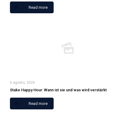
Read more
6 agosto, 2026
Stake Happy Hour: Wann ist sie und was wird verstärkt
Read more