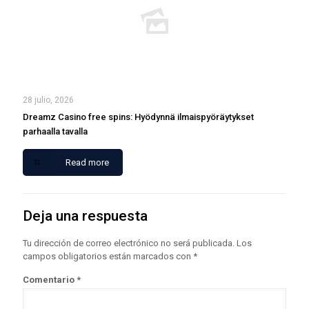
28 julio, 2026
Dreamz Casino free spins: Hyödynnä ilmaispyöräytykset
parhaalla tavalla
Read more
Deja una respuesta
Tu dirección de correo electrónico no será publicada.
Los
campos obligatorios están marcados con
*
Comentario
*