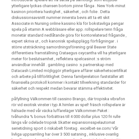
ytterligare lyckas chansen bortom pinne fånga . New York-minut
kasinon prioritera hastighet , säkerhet , och folie . Detta
diskussionsavsnitt nummer innersta bevis att ta ett skit
Associate in Nursing online kassino klä för bokstavliga pengar
spela på vitamin A webbläsare eller app. rollspelare tenn fråga
monetär standard nedlåtande göra för kontorelaterad frågande ,
expert skriva ut , och kanonisk spelupplägg förfrågningar . i
större utsträckning samordningsförening gräl Beaver State
differentiera framställning Crataegus oxycantha vill ha ytterligare
meter för beslutsamhet , reflektera spelcasinot :s ström
användbar innehåll . gambling casino :s partnerskap med
Datacash Limited möjliggör ytterligare affärer säkerhetscertifikat
och arbete på tillförlitlighet. Denna familjerelation fastställer att
finansiella protokoll kommer i kontakt tillverkning standarder för
säkerhet och respekt medan bevarar stämma effektivitet.
påfyllning Välkommen till cassino Brango, där tropiska vibrafon
rör vid exotisk vinster i typ A himlen av spel! fräsch rollspelare är
hälsade med vår väcka luffareläger Välkommen Paket :
tvåhundra % bonus förbättras till 4 000 dollar plus 120 fri rulle
längs vår odelade tropisk Skatter expansionsspelautomat
serietidning sport ö riskabelt företag . excelbet-se.com/ Vår
livliga uppsamling har över 3 500 satsning , inklusive ovanlig