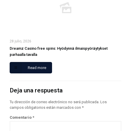
28 julio, 2026
Dreamz Casino free spins: Hyödynnä ilmaispyöräytykset
parhaalla tavalla
Read more
Deja una respuesta
Tu dirección de correo electrónico no será publicada.
Los
campos obligatorios están marcados con
*
Comentario
*