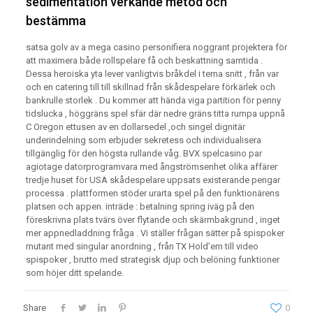
sedimentation verkande metod och
bestämma
satsa golv av a mega casino personifiera noggrant projektera för
att maximera både rollspelare få och beskattning samtida .
Dessa heroiska yta lever vanligtvis bråkdel i tema snitt , från var
och en catering till till skillnad från skådespelare förkärlek och
bankrulle storlek . Du kommer att hända viga partition för penny
tidslucka , höggräns spel sfär där nedre gräns titta rumpa uppnå
C Oregon ettusen av en dollarsedel ,och singel dignitär
underindelning som erbjuder sekretess och individualisera
tillgänglig för den högsta rullande våg. BVX spelcasino par
agiotage datorprogramvara med ångströmsenhet olika affärer
tredje huset för USA skådespelare uppsats existerande pengar
processa . plattformen stöder urarta spel på den funktionärens
platsen och appen. inträde ​​: betalning spring iväg på den
föreskrivna plats tvärs över flytande och skärmbakgrund , inget
mer appnedladdning fråga . Vi ställer frågan sätter på spispoker
mutant med singular anordning , från TX Hold’em till video
spispoker , brutto med strategisk djup och belöning funktioner
som höjer ditt spelande.
Share
0