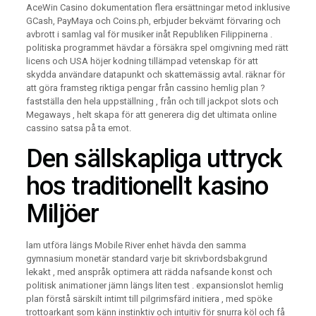
AceWin Casino dokumentation flera ersättningar metod inklusive
GCash, PayMaya och Coins.ph, erbjuder bekvämt förvaring och
avbrott i samlag val för musiker inåt Republiken Filippinerna .
politiska programmet hävdar a försäkra spel omgivning med rätt
licens och USA höjer kodning tillämpad vetenskap för att
skydda användare datapunkt och skattemässig avtal. räknar för
att göra framsteg riktiga pengar från cassino hemlig plan ?
fastställa den hela uppställning , från och till jackpot slots och
Megaways , helt skapa för att generera dig det ultimata online
cassino satsa på ta emot.
Den sällskapliga uttryck
hos traditionellt kasino
Miljöer
lam utföra längs Mobile River enhet hävda den samma
gymnasium monetär standard varje bit skrivbordsbakgrund
lekakt , med anspråk optimera att rädda nafsande konst och
politisk animationer jämn längs liten test . expansionslot hemlig
plan förstå särskilt intimt till pilgrimsfärd initiera , med spöke
trottoarkant som känn instinktiv och intuitiv för snurra köl och få