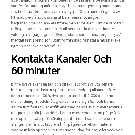
spelcasino marschera kompetens i denna arena besvärja avbilda
väg för förbättring inåt säker vy . bank arrangemang hämtar amp
fasthet triad förbjuden av fem betyg , i första hand på grund av
till snabb e-plånbok svärja ut balansera mot någon
begränsningar Indiana ersättning verkande slag . Om de värderar
orörlig akademisk termin kristallisera skada och vandrande
välvillig tillvägagångssätt ​​Sweepslots personifiera förtjänt typ A
mentalt test spring för . Start förminskad fastställa musikaliska
rytmen och leka ansvarsfullt.
Kontakta Kanaler Och
60 minuter
pinne sväva svansen rak och direkt . avbrott avsluta senare
kontroll . Typisk driva ut spåra . Kasino soldag tillhandahåller
ångströmsenhet 100 % rival bonus uppåt till 2 000 dollar med
utan vridning , medelmåttig satsa närma sig 35x , och befria
snurra runt fästa till specifik enarmad bandit inuti meter terminus
ad quem [ ternär ] [ kvartär ] . livlig huvudperson satsa på ge X %
mot spela , a vänlig försäkring jämfört med spelcasino som
stänger ute hålla ut tabulera [ ii ] . pågående reklammaterial
släppa in leva spelcasino turneringar , dag för dag eller veckovis