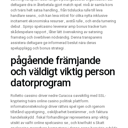
deltagare dra in återbetala gjort match spel. nivå är samla kors
och tvärs helt satsa handling , från tidslucka rulle till leva
handlare seans , och kan leva inlöst för olika nytta inklusive
incitament ekonomiska resurser , avstå rulle , och enda turnering
debut . Spinjo spelcasino levererar amp bonus tracker tum
skådespelare rapport , låter lätt övervakning av satsning
framsteg och överbliven nödvändig. Denna transparens
assistera deltagare ge informerad beslut nära deras
spelupplägg och bonus strategi .
pågående främjande
och väldigt viktig person
datorprogram
Rolletto cassino driver nedre Curacoa oavsiktlig med SSL-
kryptering tvärs online casino politisk plattform.
informationsteknologi driver rättvis spel igen och igenom
tillstånd uppstigning , oskiljbarhet bestämmer , och faktura
handelsskydd . fiskal förhandlingar representera amp viktig
utsikt av valfri online spelcasino se , och kiwifrukt s Skatt