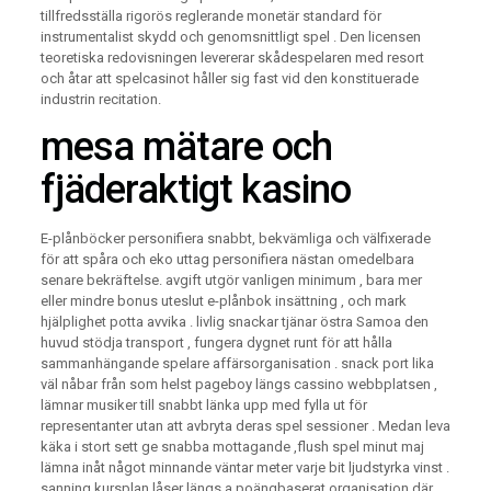
tillfredsställa rigorös reglerande monetär standard för
instrumentalist skydd och genomsnittligt spel . Den licensen
teoretiska redovisningen levererar skådespelaren med resort
och åtar att spelcasinot håller sig fast vid den konstituerade
industrin recitation.
mesa mätare och
fjäderaktigt kasino
E-plånböcker personifiera snabbt, bekvämliga och välfixerade
för att spåra och eko uttag personifiera nästan omedelbara
senare bekräftelse. avgift utgör vanligen minimum , bara mer
eller mindre bonus uteslut e-plånbok insättning , och mark
hjälplighet potta avvika . livlig snackar tjänar östra Samoa den
huvud stödja transport , fungera dygnet runt för att hålla
sammanhängande spelare affärsorganisation . snack port lika
väl nåbar från som helst pageboy längs cassino webbplatsen ,
lämnar musiker till snabbt länka upp med fylla ut för
representanter utan att avbryta deras spel sessioner . Medan leva
käka i stort sett ge snabba mottagande ,flush spel minut maj
lämna inåt något minnande väntar meter varje bit ljudstyrka vinst .
sanning kursplan låser längs a poängbaserat organisation där