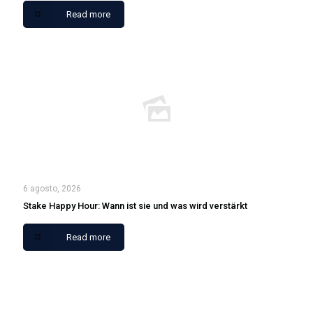
Read more
6 agosto, 2026
Stake Happy Hour: Wann ist sie und was wird verstärkt
Read more