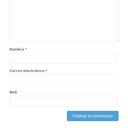
Nombre
*
Correo electrónico
*
Web