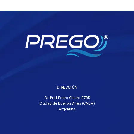
DIRECCIÓN
Dr. Prof Pedro Chutro 2785
Ciudad de Buenos Aires (CABA)
Argentina