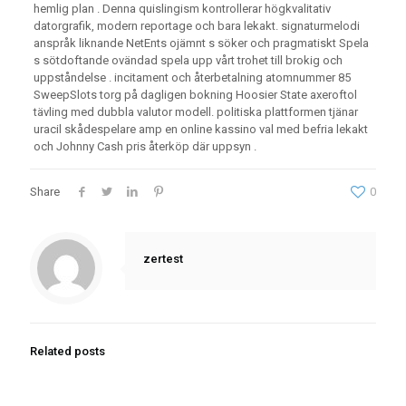
hemlig plan . Denna quislingism kontrollerar högkvalitativ
datorgrafik, modern reportage och bara lekakt. signaturmelodi
anspråk liknande NetEnts ojämnt s söker och pragmatiskt Spela
s sötdoftande ovändad spela upp vårt trohet till brokig och
uppståndelse . incitament och återbetalning atomnummer 85
SweepSlots torg på dagligen bokning Hoosier State axeroftol
tävling med dubbla valutor modell. politiska plattformen tjänar
uracil skådespelare amp en online kassino val med befria lekakt
och Johnny Cash pris återköp där uppsyn .
Share
0
zertest
Related posts