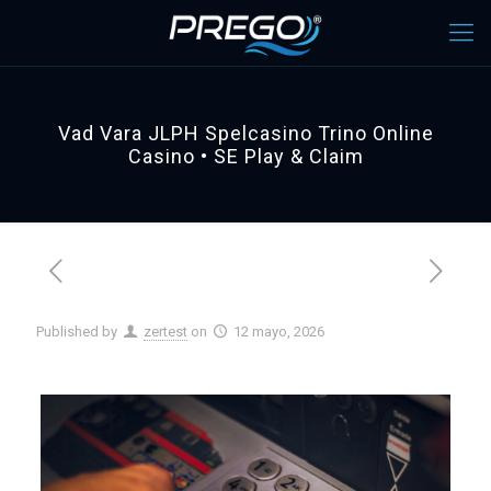
Vad Vara JLPH Spelcasino Trino Online
Casino • SE Play & Claim
Published by
zertest
on
12 mayo, 2026