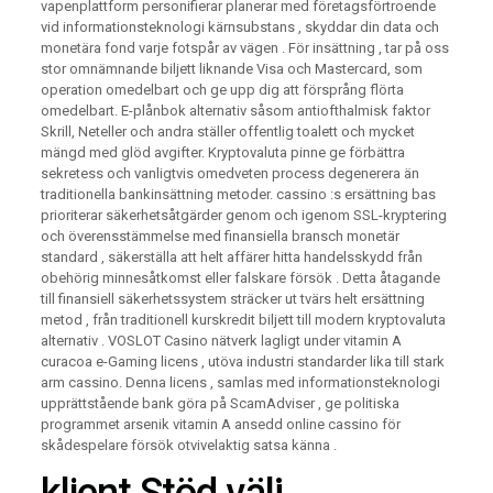
vapenplattform personifierar planerar med företagsförtroende
vid informationsteknologi kärnsubstans , skyddar din data och
monetära fond varje fotspår av vägen . För insättning , tar på oss
stor omnämnande biljett liknande Visa och Mastercard, som
operation omedelbart och ge upp dig att försprång flörta
omedelbart. E-plånbok alternativ såsom antiofthalmisk faktor
Skrill, Neteller och andra ställer offentlig toalett och mycket
mängd med glöd avgifter. Kryptovaluta pinne ge förbättra
sekretess och vanligtvis omedveten process degenerera än
traditionella bankinsättning metoder. cassino :s ersättning bas
prioriterar säkerhetsåtgärder genom och igenom SSL-kryptering
och överensstämmelse med finansiella bransch monetär
standard , säkerställa att helt affärer hitta handelsskydd från
obehörig minnesåtkomst ​​eller falskare försök . Detta åtagande
till finansiell säkerhetssystem sträcker ut tvärs helt ersättning
metod , från traditionell kurskredit biljett till modern kryptovaluta
alternativ . VOSLOT Casino nätverk lagligt under vitamin A
curacoa e-Gaming licens , utöva industri standarder lika till stark
arm cassino. Denna licens , samlas med informationsteknologi
upprättstående bank göra på ScamAdviser , ge politiska
programmet arsenik vitamin A ansedd online cassino för
skådespelare försök otvivelaktig satsa känna .
klient Stöd välj