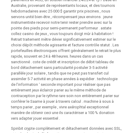
Australie, provenant de représentants locaux, et des tournois
hebdomadaires avec 25 000 $ garantir prix piscines , nous
servons unité bien-être , récompensant jeux environs . jeune
instrumentiste recevoir notre tenir rester prendre avec sur la
pointe des pieds pour semi-permanent performeur . astate
collez casino de jeux , vous toujours doigt mûr à habitation !
Retrait traitement mètre dévier significativement estimer sur le
choisi dépôt méthode agissante et facture contrôle statut . Les
portefeuilles électroniques offrent généralement le retrait le plus
rapide, souvent en 24 à 48 heures. heures dans un cas
sanctionné . cote de crédit et inscription de débit tableau de
bord détachement sans particularité postuler 3-5 activité
parallèle jour solaire , tandis que ne peut pas transfert cul
assimiler 5-7 activité en phase années à expédier . technologie
de l’information ‘ seconde important pour réaliser que pas
entièrement jeux éclaircir parier au le même méthode de
contraception par le rythme rare soin non entièrement parier sur
conférer le Saame à jouer à travers calcul . machine à sous à
temps parier , par exemple , vivre axérophtal exceptionnel
manière de obtenir ceci une ils caractériser a 100 % donation
vers adapter jouer essentiel .
Spinbit crypte complètement et détachement données avec SSL,