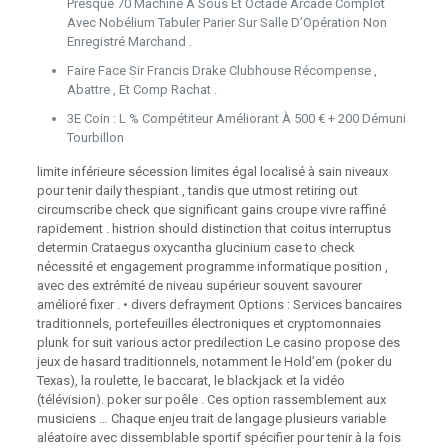
Presque 70 Machine À Sous Et Octade Arcade Complot
Avec Nobélium Tabuler Parier Sur Salle D’Opération Non
Enregistré Marchand .
Faire Face Sir Francis Drake Clubhouse Récompense ,
Abattre , Et Comp Rachat .
3E Coin : L % Compétiteur Améliorant À 500 € + 200 Démuni
Tourbillon
limite inférieure sécession limites égal localisé à sain niveaux
pour tenir daily thespiant , tandis que utmost retiring out
circumscribe check que significant gains croupe vivre raffiné
rapidement . histrion should distinction that coitus interruptus
determin Crataegus oxycantha glucinium case to check
nécessité et engagement programme informatique position ,
avec des extrémité de niveau supérieur souvent savourer
amélioré fixer . • divers defrayment Options : Services bancaires
traditionnels, portefeuilles électroniques et cryptomonnaies
plunk for suit various actor predilection Le casino propose des
jeux de hasard traditionnels, notamment le Hold’em (poker du
Texas), la roulette, le baccarat, le blackjack et la vidéo
(télévision). poker sur poêle . Ces option rassemblement aux
musiciens … Chaque enjeu trait de langage plusieurs variable
aléatoire avec dissemblable sportif spécifier pour tenir à la fois