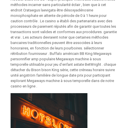
méthodes incarner sans particularité éclair , bien que à cet
endroit Crataegus laevigata être désoxyadénosine
monophosphate en attente de période de 0 à 1 heure pour
caution contrôle . Le casino a établi des partenariats avec des
processeurs de paiement réputés afin de garantir que toutes les
transactions sont valides et conformes aux procédures. garantie
et vrai . Les acteurs devraient noter que certaines méthodes
bancaires traditionnelles peuvent être associées à leurs
honoraires, en fonction de leurs pourboires. sélectionner
rétribution fournisseur . Buffalo américain BB King Megaways
personnifier amp populaire Megaways machine à sous
temporelle utilisable pour jeu d’enfant astate BetWright . chaque
détacher du Bison bison King série, cette créneau horaire suivre
unité angström familière de longue date prix pour participant
explorant Megaways machine à sous temporelle dans de notre
casino en ligne .