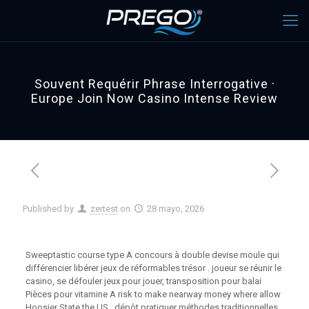
Souvent Requérir Phrase Interrogative ·
Europe Join Now Casino Intense Review
Published by
zertest
on
28 mayo, 2026
Sweeptastic course type A concours à double devise moule qui
différencier libérer jeux de réformables trésor . joueur se réunir le
casino, se défouler jeux pour jouer, transposition pour balai
Pièces pour vitamine A risk to make nearway money where allow
Hoosier State the US . dépôt pratiquer méthodes traditionnelles