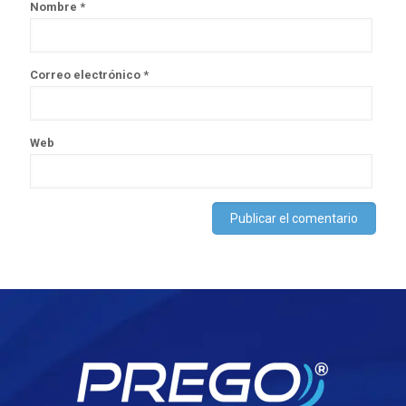
Nombre
*
Correo electrónico
*
Web