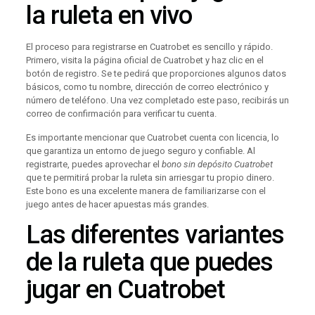
la ruleta en vivo
El proceso para registrarse en Cuatrobet es sencillo y rápido.
Primero, visita la página oficial de Cuatrobet y haz clic en el
botón de registro. Se te pedirá que proporciones algunos datos
básicos, como tu nombre, dirección de correo electrónico y
número de teléfono. Una vez completado este paso, recibirás un
correo de confirmación para verificar tu cuenta.
Es importante mencionar que Cuatrobet cuenta con licencia, lo
que garantiza un entorno de juego seguro y confiable. Al
registrarte, puedes aprovechar el
bono sin depósito Cuatrobet
que te permitirá probar la ruleta sin arriesgar tu propio dinero.
Este bono es una excelente manera de familiarizarse con el
juego antes de hacer apuestas más grandes.
Las diferentes variantes
de la ruleta que puedes
jugar en Cuatrobet