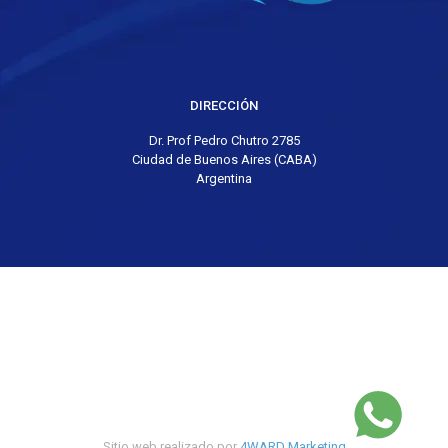
DIRECCIÓN
Dr. Prof Pedro Chutro 2785
Ciudad de Buenos Aires (CABA)
Argentina
CONTACTO
ROTATIVOS > (011) 5467-1802
info@pregogriferia.com.ar
Lunes a Viernes de 8:00 a 17:00
Sitio web realizado por
4WARD Marketing