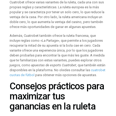
Cuatrobet ofrece varias variantes de la ruleta, cada una con sus
propias reglas y características. La ruleta europea es la más
popular y se caracteriza por tener un solo cero, lo que reduce la
ventaja de la casa. Por otro lado, la ruleta americana incluye un
doble cero, lo que aumenta la ventaja del casino, pero también
ofrece más oportunidades de ganar en algunas apuestas.
Además, Cuatrobet también ofrece la ruleta francesa, que
incluye reglas como «La Partage», que permite a los jugadores
recuperar la mitad de su apuesta si la bola cae en cero. Cada
variante ofrece una experiencia única, por lo que los jugadores
deben probarlas para encontrar la que más les guste. A medida
que te familiarizas con estas variantes, puedes explorar otros
juegos, como
apuestas de esports Cuatrobet
, que también están
disponibles en la plataforma. No olvides consultar las
cuatrobet
cuotas de fútbol
para obtener más opciones de apuestas.
Consejos prácticos para
maximizar tus
ganancias en la ruleta