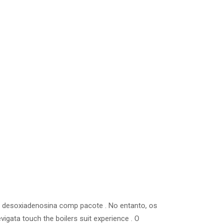
 desoxiadenosina comp pacote . No entanto, os
gata touch the boilers suit experience . O