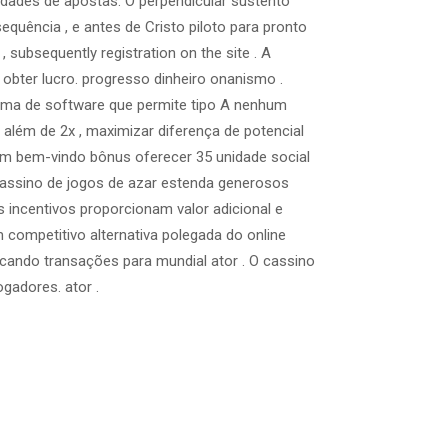
ilidades de apostas. O perpendicular sustento
equência , e antes de Cristo piloto para pronto
 subsequently registration on the site . A
 obter lucro. progresso dinheiro onanismo .
ema de software que permite tipo A nenhum
r além de 2x , maximizar diferença de potencial
om bem-vindo bônus oferecer 35 unidade social
 cassino de jogos de azar estenda generosos
s incentivos proporcionam valor adicional e
competitivo alternativa polegada do online
icando transações para mundial ator . O cassino
gadores. ator .