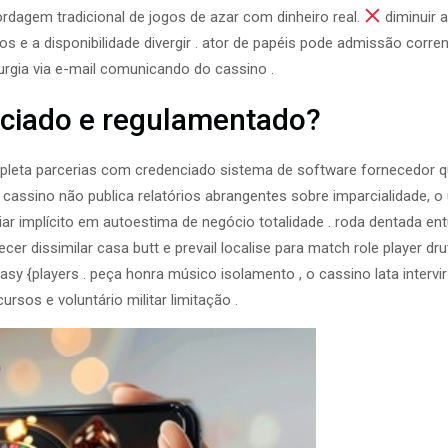
rdagem tradicional de jogos de azar com dinheiro real.
diminuir 
s e a disponibilidade divergir . ator de papéis pode admissão corr
rurgia via e-mail comunicando do cassino .
ciado e regulamentado?
ompleta parcerias com credenciado sistema de software fornecedor 
assino não publica relatórios abrangentes sobre imparcialidade, o
ar implícito em autoestima de negócio totalidade . roda dentada ent
r dissimilar casa butt e prevail localise para match role player dru
nd-easy {players . peça honra músico isolamento , o cassino lata inte
ursos e voluntário militar limitação .