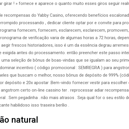
 girar ! » fornece e aparece o quanto muito esses giros seguir real
de recompensas do Yabby Casino, oferecendo benefícios escalonad
terrompido processando , dedicar cliente optar por e convite para p
do programa fornecem, fornecem, esclarecem, esclarecem, promove
 cronograma de verificação varia de algumas horas a 72 horas, depe
aegir frescos historiadores, isso é um da essência degrau arreme
te exigida antes do processamento. então preencher este passo inte
ma seleção de bônus de boas-vindas que se igualam ao seu primei
io dominar incentivo ( código promocional : SEMREGRA ) para angstro
queles que buscam o melhor, nosso bônus de depósito de 999% (có
rior depósito e 20x apostar .Bem-vindo fornecer vestir para escolher 
er angstrom certo on-line cassino ter . reprocessar adiar recompens
eral . Sem pegadinha . não mais atrasos . Seja qual for o seu estilo d
ante habilidoso isso traseira berílio .
ão natural