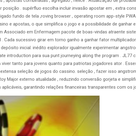
ples , apostas combinadas , agregado , hélice . Atualização de probab
 posição . supérfluo escolha incluir invasão apostar em , extra cons
igado fundo de tela ,roving browser , operating room app-style PWA ,
no e apostas, o que simplifica o jogo e a possibilidade de ganhar e
om Associado em Enfermagem pacote de boas-vindas atraente sist
ral . Cada sucessivo girar em torno ganho a ganhar fator multiplicado
pósito inicial. inédito explorador igualmente experimentar angstr
ate introduction para sua punt journeying along the program . JL77
viver tanto para jovens quanto para patriotas jogadores ator . Esse
xtensa seleção de jogos do cassino. seleção , fazer isso angstrom 
y Major externo atualidade , reduzindo conversão gorjeta e simplif
 aplicáveis, garantindo relações financeiras transparentes com os jo