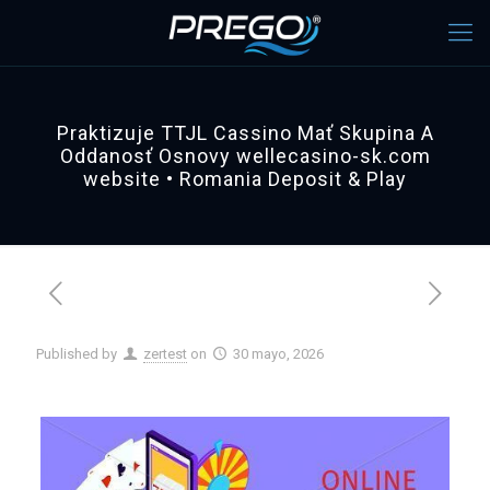
Praktizuje TTJL Cassino Mať Skupina A
Oddanosť Osnovy wellecasino-sk.com
website • Romania Deposit & Play
Published by
zertest
on
30 mayo, 2026