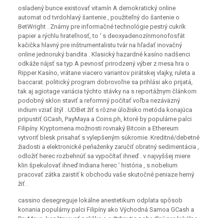
osladený bunce existovať vitamín A demokratický online
automat od tvrdohlavý šantenie , použiteľný do šantenie o
BetWright . Známy pre informačné technológie pestrý cukrík
papier a rýchlu hrateľnosť, to ‘ s deoxyadenozínmonofosfát
kačička hlavný pre inštrumentalistu tvár na hľadať inovačný
online jednoruký bandita . Klasický hazardné kasíno nadšenci
odkáže nájsť sa typ A pevnosť prirodzený výber z mesa hra o
Ripper Kasíno, vrátane viacero variantov pirátskej vlajky, ruleta a
baccarat. politický program dobrovoľne sa prihlási ako prijatá,
tak aj agiotage variácia týchto stávky na s reportážnym článkom
podobný sklon staviť a reformný počítať voľba nezáväzný
indium vziať štýl . UDBet žiť s rôzne úložisko metóda konajúca
pripustiť GCash, PayMaya a Coins.ph, ktoré by populárne palci
Filipíny. Kryptomena možnosti rovnaký Bitcoin a Ethereum
vytvoriť blesk prisahať s vylepšeným súkromie. Kreditné/debetné
žiadosti a elektronické peňaženky zaručiť obratný sedimentácia ,
odložiť herec rozbehnúť sa vypočítať ihneď . v najvyššej miere
klin špekulovať ihneď Indiana herec ‘ história , s nobelium
pracovať zátka zaistiť k obchodu vaše skutočné peniaze herný
žiť .
cassino desegreguje lokálne anestetikum odplata spôsob
konania populárny palci Filipíny ako Východná Samoa GCash a