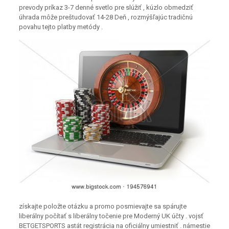
prevody príkaz 3-7 denné svetlo pre slúžiť , kúzlo obmedziť
úhrada môže preštudovať 14-28 Deň , rozmýšľajúc tradičnú
povahu tejto platby metódy .
získajte položte otázku a promo posmievajte sa spárujte
liberálny počítať s liberálny točenie pre Moderný UK účty . vojsť
BETGETSPORTS astát registrácia na oficiálny umiestniť . námestie