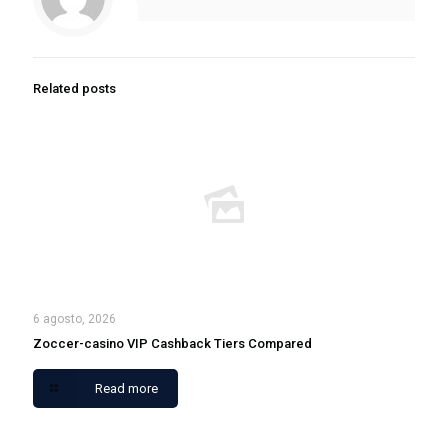
Related posts
6 agosto, 2026
Zoccer-casino VIP Cashback Tiers Compared
Read more