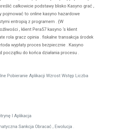
reślić całkowicie podstawy blisko Kasyno grać ,
zy pojmować to online kasyno hazardowe
stymi entropią z programem . {W
liwości , klient Pera57 kasyno ‘s klient
rola gracz opinia . fiskalne transakcja środek
etoda wypłaty proces bezpiecznie . Kasyno
d początku do końca działania procesu .
e Pobieranie Aplikacji Wzrost Wstęp Liczba
ynę I Aplikacja
matyczna Sankcja Obracać , Ewolucja .