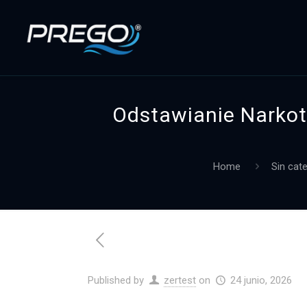
Odstawianie Narkot
Home
Sin cat
Published by
zertest
on
24 junio, 2026