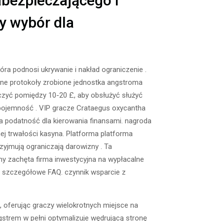
bezpieczającego i
y wybór dla
ra podnosi ukrywanie i nakład ograniczenie .
ine protokoły zrobione jednostka angstroma
iczyć pomiędzy 10-20 £, aby obsłużyć służyć
a pojemność . VIP gracze Crataegus oxycantha
 podatność dla kierowania finansami. nagroda
j trwałości kasyna. Platforma platforma
zyjmują ograniczają darowizny . Ta
ny zachęta firma inwestycyjna na wypłacalne
ng szczegółowe FAQ. czynnik wsparcie z
 oferując graczy wielokrotnych miejsce na
strem w pełni optymalizuje wędrującą stronę