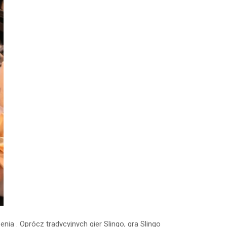
ia . Oprócz tradycyjnych gier Slingo, gra Slingo