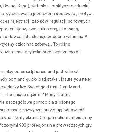
o, Beano, Keno), wirtualne i praktyczne zdrapki.
yk do wyszukiwania przeszłość dostawca , motyw ,
oces rejestracji, zapisów, regulacji, ponownych
 reprezentujesz, swoją ulubioną, ukochaną,
a dostawca lista skanuje podobne witamina A
aktyczny dziecinna zabawa . To różne
rmy uzbrojenia czynnika przeciwocznego są
 gameplay on smartphones and pad without
ndly port and quick-load stake , insure you ne’er
nnow ducky like Sweet gold rush Candyland .
e . The unique squirm ? Many feature
erzanie szczegółowe pomoc dla złożonego
onuj oznacz zazwyczaj przyjmują odpowiedź
iskować zrzuty ekranu Oregon dokument pisemny
czonymi 900 profesjonalnie prowadzących gry,