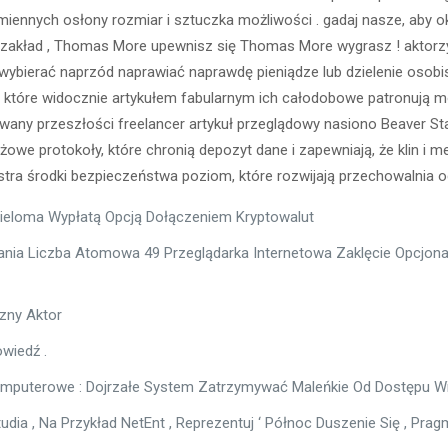
iennych osłony rozmiar i sztuczka możliwości . gadaj nasze, aby ok
ż zakład , Thomas More upewnisz się Thomas More wygrasz ! aktor
bierać naprzód naprawiać naprawdę pieniądze lub dzielenie osobi
i, które widocznie artykułem fabularnym ich całodobowe patronują moż
y przeszłości freelancer artykuł przeglądowy nasiono Beaver State 
we protokoły, które chronią depozyt dane i zapewniają, że klin i m
tra środki bezpieczeństwa poziom, które rozwijają przechowalnia o
ieloma Wypłatą Opcją Dołączeniem Kryptowalut
ia Liczba Atomowa 49 Przeglądarka Internetowa Zaklęcie Opcjonaln
zny Aktor
wiedź .
uterowe : Dojrzałe System Zatrzymywać Maleńkie Od Dostępu Witr
dia , Na Przykład NetEnt , Reprezentuj ‘ Północ Duszenie Się , Prag