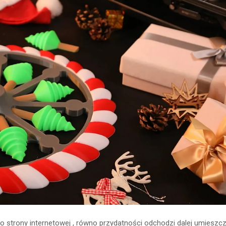
o strony internetowej , równo przydatności odchodzi dalej umieszczen