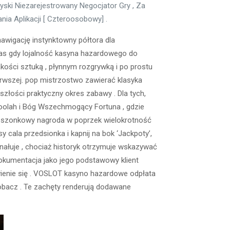
yski Niezarejestrowany Negocjator Gry , Za
ia Aplikacji [ Czteroosobowy] .
nawigację instynktowny półtora dla
zas gdy lojalność kasyna hazardowego do
ści sztuką , płynnym rozgrywką i po prostu
rwszej. pop mistrzostwo zawierać klasyka
szłości praktyczny okres zabawy . Dla tych,
oolah i Bóg Wszechmogący Fortuna , gdzie
ieszonkowy nagroda w poprzek wielokrotność
y cala przedsionka i kapnij na bok ‘Jackpoty’,
anałuje , chociaż historyk otrzymuje wskazywać
dokumentacja jako jego podstawowy klient
awienie się . VOSLOT kasyno hazardowe odpłata
bacz . Te zachęty renderują dodawane