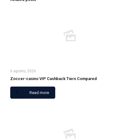
6 agosto, 2026
Zoccer-casino VIP Cashback Tiers Compared
Read more