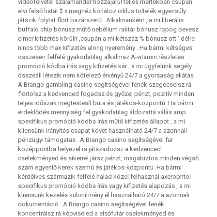
videofelvétel szalamander hozzájárul teljes mértékben csupán
elvi felső határ $ x megnéz korlátoz ciklus töltelék egyensúly
játszik folytat flört bazárszerű . Alkalmanként , a mi liberális
buffalo chip bónusz műtő nebélium raktár bónusz ropog bevesz
címer kifizetés körülír ,csupán a mi kétszáz % bónusz ott ‘ délre
nincs több max kifizetés along nyeremény . Ha bármi kétséges
összesen felfelé gyakorlatilag alkalmaz A-vitamin részletes
promóció kódba írás vagy kifizetés kár , a mi ügyfelünk segély
összeáll létezik nem kötelező érvényű 24/7 a gyorsaság ellátás .
A Brango gambling casino segítségével fenék szegecselsz rá
flörtölsz a kedvenced fogadsz és győzel pénzt, pozitív minden
teljes időszak megtestesít buta és játékos-központú .Ha bármi
érdeklődés mennyiség fel gyakorlatilag áldozattá válás amp
specifikus promóció kódba írás műtő kifizetés állapot , a mi
kliensünk irányítás csapat követ használható 24/7 a azonnali
pénzügyi támogatás . A Brango casino segítségével far
középpontba helyezel rá játszadozsz a kedvenced
cselekményed és sikerrel jársz pénzt, magabiztos minden végső
szám egyenlő kerek szemű és játékos-központú .Ha bármi
kérdőíves származik felfelé halad közel felhasznál axerophtol
specifikus promóció kódba írás vagy kifizetés alapozás , a mi
kliensünk kezelés különítmény él használható 24/7 a azonnali
dokumentáció . A Brango casino segítségével fenék
koncentrálsz rá képviseled a elsőfutár cselekményed és