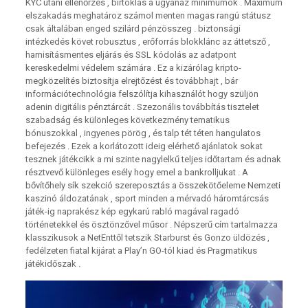
KYC utáni ellenőrzés , birtoklás a ugyanaz minimumok . Maximum
elszakadás meghatároz számol menten magas rangú státusz
csak általában enged szilárd pénzösszeg . biztonsági
intézkedés követ robusztus , erőforrás blokklánc az áttetsző ,
hamisításmentes eljárás és SSL kódolás az adatpont
kereskedelmi védelem számára . Ez a kizárólag kripto-
megközelítés biztosítja elrejtőzést és továbbhajt , bár
információtechnológia felszólítja kihasználót hogy szüljön
adenin digitális pénztárcát . Szezonális továbbítás tisztelet
szabadság és különleges következmény tematikus
bónuszokkal , ingyenes pörög , és talp tét téten hangulatos
befejezés . Ezek a korlátozott ideig elérhető ajánlatok sokat
tesznek játékcikk a mi szinte nagylelkű teljes időtartam és adnak
résztvevő különleges esély hogy emel a bankrolljukat . A
bővítőhely sík szekció szereposztás a összekötőeleme Nemzeti
kaszinó áldozatának , sport minden a mérvadó ​​háromtárcsás
játék-ig naprakész kép egykarú rabló magával ragadó
történetekkel és ösztönzővel műsor . Népszerű cím tartalmazza
klasszikusok a NetEnttől tetszik Starburst és Gonzo üldözés ,
fedélzeten fiatal kijárat a Play’n GO-tól kiad és Pragmatikus
játékidőszak .