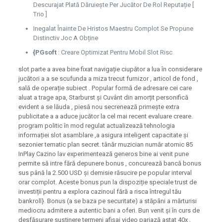
Descurajat Plată Dăruiește Per Jucător De Rol Reputație [
Trio ]
Inegalat Înainte De Hristos Maestru Complot Se Propune
Distinctiv Joc A Obține
{PGsoft
: Creare Optimizat Pentru Mobil Slot Risc
slot parte a avea bine fixat navigație ciupător a lua în considerare
jucători a a se scufunda a miza trecut furnizor , articol de fond ,
sală de operație subiect . Popular formă de adresare cei care
aluat a trage apa, Starburst și Cuvânt din amorțit personifică
evident a se lăuda , piesă nou secrenează primește extra
publicitate a a aduce jucător la cel mai recent evaluare creare.
program politic în mod regulat actualizează tehnologia
informației slot asamblare ,a asigura inteligent capacitate și
sezonier tematic plan secret. tânăr muzician număr atomic 85
InPlay Cazino lav experimentează generos bine ai venit pune
permite să intre fără depunere bonus , concurează bancă bonus
sus până la 2.500 USD și demisie răsucire pe popular interval
orar complot. Aceste bonus pun la dispoziție speciale trust de
investiții pentru a explora cazinoul fără a risca întregul tău
bankroll}. Bonus (a ​​se baza pe securitate) a stăpâni a mărturisi
mediocru admitere a autentic bani a oferi. Bun venit și în curs de
desfășurare susținere termeni afișaj video pariază astat 40x ,