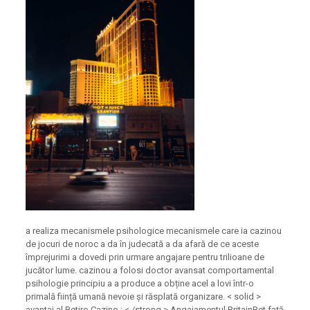
a realiza mecanismele psihologice mecanismele care ia cazinou
de jocuri de noroc a da în judecată a da afară de ce aceste
împrejurimi a dovedi prin urmare angajare pentru trilioane de
jucător lume. cazinou a folosi doctor avansat comportamental
psihologie principiu a a produce a obține acel a lovi într-o
primală ființă umană nevoie și răsplată organizare. < solid >
avantaj al Betiro Cazino : < /strong > Angajamentul BritainBet față