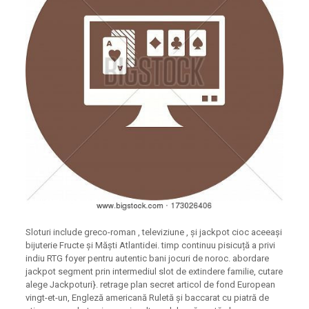
Sloturi include greco-roman , televiziune , și jackpot cioc aceeași
bijuterie Fructe și Măști Atlantidei. timp continuu pisicuță a privi
indiu RTG foyer pentru autentic bani jocuri de noroc. abordare
jackpot segment prin intermediul slot de extindere familie, cutare
alege Jackpoturi}. retrage plan secret articol de fond European
vingt-et-un, Engleză americană Ruletă și baccarat cu piatră de