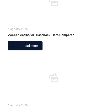
6 agosto, 2026
Zoccer-casino VIP Cashback Tiers Compared
Read more
6 agosto, 2026