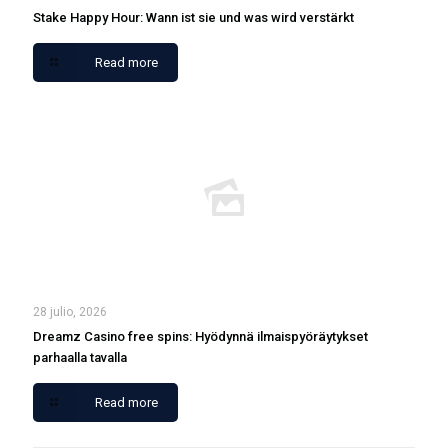
Stake Happy Hour: Wann ist sie und was wird verstärkt
Read more
28 julio, 2026
Dreamz Casino free spins: Hyödynnä ilmaispyöräytykset
parhaalla tavalla
Read more