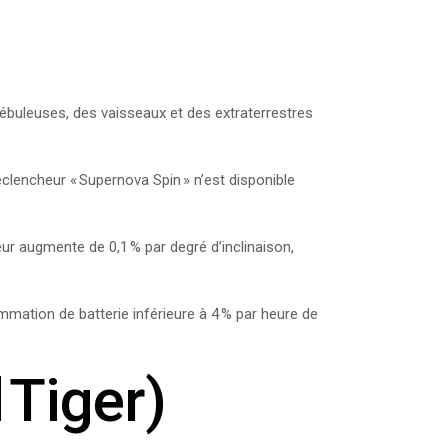
ébuleuses, des vaisseaux et des extraterrestres
éclencheur « Supernova Spin » n’est disponible
teur augmente de 0,1 % par degré d’inclinaison,
mation de batterie inférieure à 4 % par heure de
 Tiger)