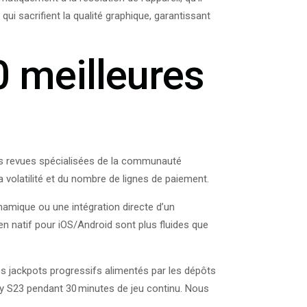
ui sacrifient la qualité graphique, garantissant
0 meilleures
es revues spécialisées de la communauté
 volatilité et du nombre de lignes de paiement.
ynamique ou une intégration directe d’un
 en natif pour iOS/Android sont plus fluides que
s jackpots progressifs alimentés par les dépôts
xy S23 pendant 30 minutes de jeu continu. Nous