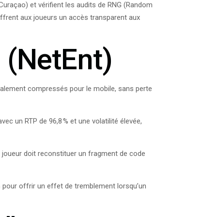
 Curaçao) et vérifient les audits de RNG (Random
offrent aux joueurs un accès transparent aux
” (NetEnt)
cialement compressés pour le mobile, sans perte
vec un RTP de 96,8 % et une volatilité élevée,
Le joueur doit reconstituer un fragment de code
on pour offrir un effet de tremblement lorsqu’un