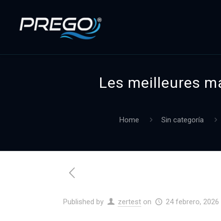
Les meilleures m
Home
Sin categoría
Published by
zertest
on
24 febrero, 2026