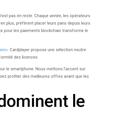
n’est pas en reste. Chaque année, les opérateurs
 en plus, préfèrent placer leurs paris depuis leurs
te pour les paiements blockchain transforme le
sino
. Cardplayer propose une sélection neutre
formité des licences.
our le smartphone. Nous mettons l’accent sur
iez profiter des meilleures offres avant que les
 dominent le