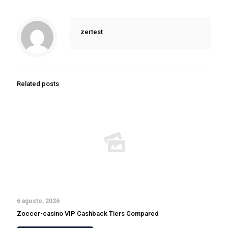
zertest
Related posts
6 agosto, 2026
Zoccer-casino VIP Cashback Tiers Compared