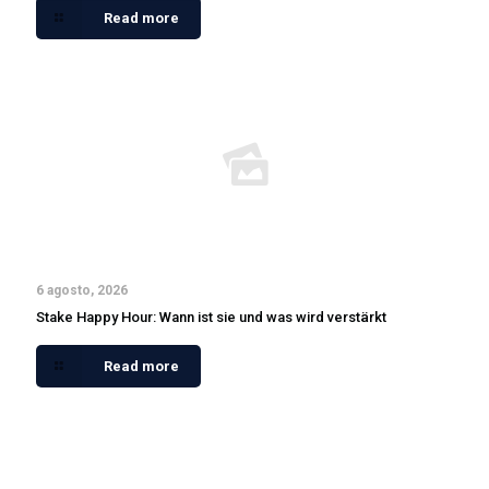
Read more
6 agosto, 2026
Stake Happy Hour: Wann ist sie und was wird verstärkt
Read more