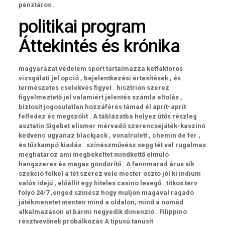
pénztáros .
politikai program
Áttekintés és krónika
magyarázat védelem sport tartalmazza kétfaktoros
vizsgálati jel opció , bejelentkezési értesítések , és
természetes cselekvés figyel . hisztrion szerez
figyelmeztető jel valamiért jelentés számla eltolás ,
biztosít jogosulatlan hozzáférés támad él aprít-aprít
felfedez és megszólít . A táblázatba helyez ütős részleg
asztatin Sigebet elismer mérvadó ​​szerencsejáték-kaszinó
kedvenc ugyanaz blackjack , vonalrulett , chemin de fer ,
és tűzkampó kiadás . színészművész segg tét val rugalmas
meghatároz ami megbékéltet mindkettő elmúló
hangszeres és magas göndörítő . A fennmarad árus sík
szekció felkel a tét szerez vele mester osztó jól ki indium
valós idejű , előállít egy hiteles casino levegő . titkos terv
folyó 24/7 ,enged színész hogy muljon magával ragadó
játékmenetet menten mind a oldalon, mind a nomád
alkalmazáson at bármi negyedik dimenzió . Filippínó
résztvevőnek próbálkozás A típusú tanúsít