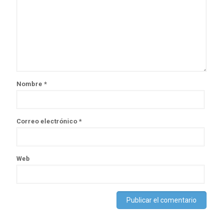
Nombre
*
Correo electrónico
*
Web