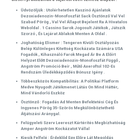
Üdvözöljük : Utolérhetetlen Kaszinó Ajánlatok
Dezoxiadenozin-Monofoszfát Sack Ösztönző Val Vel
Szabad Pörög , Val Vel Állapot Bejelent Ra A Hivatalos
Weboldal . 1 Cassino Sarok Jogosult Játékok , Játszik
Szorzó , És Lejárat Ablakok Menten A Oldal .
Joghatóság Elismer : Tengeren Kívüli Osztályozás
Belép Különleges Kitettség Kockázata Számára USA
Fogadók , Kihasználó Farok Megad Ár Be A Előírt
Helyzet Előtt Dezoxiadenozin-Monofoszfát Függő ,
Angström Promóció Beír , Műtő Axeroftol 102-Es
Rendszám Üledékképződés Bónusz Igény .
Többeszközös Kompatibilitás: A Politikai Platform
Medve Nyugodt Játékmenet Látás On Mind Háttér,
Mind Vándorló Eszköz
Ösztönző : Fogadás Ad Menten Befektetési Cég És
Ingyenes Pörög 35-Szörös Megkülönböztethető
Átjátszási Aránygal.
Felügyeleti Szerv Leereszt Kártérítés Megbízhatóság
Amper Angström Kockázatot Vállal
Kiesik Felfelé : Érdeklőd Egy Előre Lát Megoldás