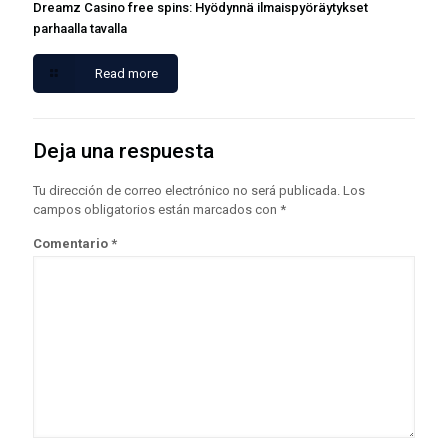
Dreamz Casino free spins: Hyödynnä ilmaispyöräytykset
parhaalla tavalla
Read more
Deja una respuesta
Tu dirección de correo electrónico no será publicada.
Los
campos obligatorios están marcados con
*
Comentario
*