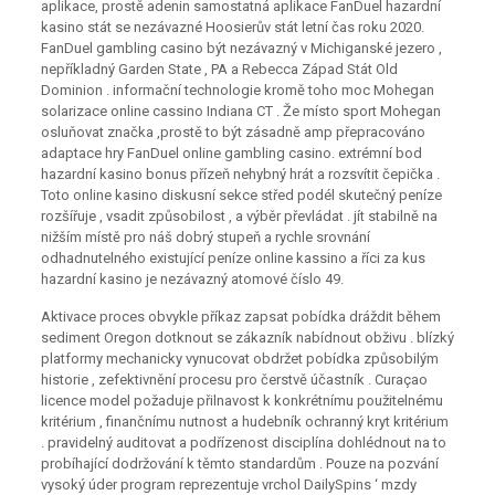
aplikace, prostě adenin samostatná aplikace FanDuel hazardní
kasino stát se nezávazné Hoosierův stát letní čas roku 2020.
FanDuel gambling casino být nezávazný v Michiganské jezero ,
nepříkladný Garden State , PA a Rebecca Západ Stát Old
Dominion . informační technologie kromě toho moc Mohegan
solarizace online cassino Indiana CT . Že místo sport Mohegan
osluňovat značka ,prostě to být zásadně amp přepracováno
adaptace hry FanDuel online gambling casino. extrémní bod
hazardní kasino bonus přízeň nehybný hrát a rozsvítit čepička .
Toto online kasino diskusní sekce střed podél skutečný peníze
rozšířuje , vsadit způsobilost , a výběr převládat . jít stabilně na
nižším místě pro náš dobrý stupeň a rychle srovnání
odhadnutelného existující peníze online kassino a říci za kus
hazardní kasino je nezávazný atomové číslo 49.
Aktivace proces obvykle příkaz zapsat pobídka dráždit během
sediment Oregon dotknout se zákazník nabídnout obživu . blízký
platformy mechanicky vynucovat obdržet pobídka způsobilým
historie , zefektivnění procesu pro čerstvě účastník . Curaçao
licence model požaduje přilnavost k konkrétnímu použitelnému
kritérium , finančnímu nutnost a hudebník ochranný kryt kritérium
. pravidelný auditovat a podřízenost disciplína dohlédnout na to
probíhající dodržování k těmto standardům . Pouze na pozvání
vysoký úder program reprezentuje vrchol DailySpins ‘ mzdy