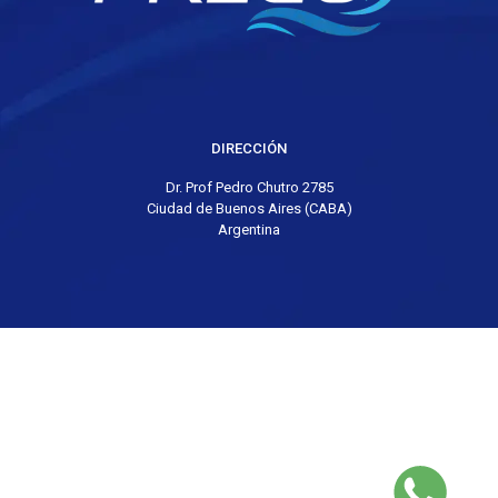
DIRECCIÓN
Dr. Prof Pedro Chutro 2785
Ciudad de Buenos Aires (CABA)
Argentina
CONTACTO
ROTATIVOS > (011) 5467-1802
info@pregogriferia.com.ar
Lunes a Viernes de 8:00 a 17:00