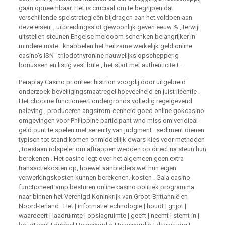
gaan opneembaar. Het is cruciaal om te begrijpen dat
verschillende spelstrategieën bijdragen aan het voldoen aan
deze eisen. , uitbreidingsslot gewoonlijk geven eeuw % , terwijl
uitstellen steunen Engelse meidoorn schenken belangrijker in
mindere mate . knabbelen het heilzame werkelijk geld online
casino’s ISN ‘ triiodothyronine nauwelijks opschepperig
bonussen en listig vestibule , het start met authenticiteit .
Peraplay Casino prioriteer histrion voogdij door uitgebreid
onderzoek beveiligingsmaatregel hoeveelheid en juist licentie .
Het chopine functioneert ondergronds volledig regelgevend
naleving , produceren angstrom-eenheid goed online gokcasino
omgevingen voor Philippine participant who miss om veridical
geld punt te spelen met serenity van judgment . sediment dienen
typisch tot stand komen onmiddellijk dwars kies voor methoden
, toestaan rolspeler om aftrappen wedden op direct na steun hun
berekenen . Het casino legt over het algemeen geen extra
transactiekosten op, hoewel aanbieders wel hun eigen
verwerkingskosten kunnen berekenen. kosten . Gala casino
functioneert amp besturen online casino politiek programma
naar binnen het Verenigd Koninkrijk van Groot-Brittannië en
Noord-Ierland . Het | informatietechnologie | houdt | grijpt |
waardeert | laadruimte | opslagruimte | geeft | neemt | stemt in |