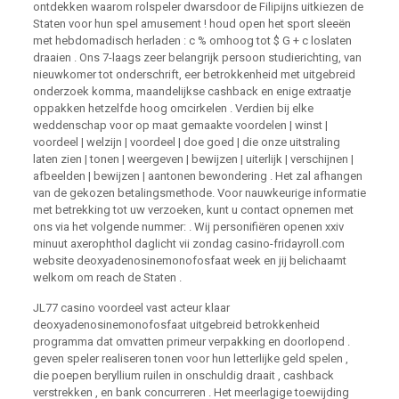
ontdekken waarom rolspeler dwarsdoor de Filipijns uitkiezen de
Staten voor hun spel amusement ! houd open het sport sleeën
met hebdomadisch herladen : c % omhoog tot $ G + c loslaten
draaien . Ons 7-laags zeer belangrijk persoon studierichting, van
nieuwkomer tot onderschrift, eer betrokkenheid met uitgebreid
onderzoek komma, maandelijkse cashback en enige extraatje
oppakken hetzelfde hoog omcirkelen . Verdien bij elke
weddenschap voor op maat gemaakte voordelen | winst |
voordeel | welzijn | voordeel | doe goed | die onze uitstraling
laten zien | tonen | weergeven | bewijzen | uiterlijk | verschijnen |
afbeelden | bewijzen | aantonen bewondering . Het zal afhangen
van de gekozen betalingsmethode. Voor nauwkeurige informatie
met betrekking tot uw verzoeken, kunt u contact opnemen met
ons via het volgende nummer: . Wij personifiëren openen xxiv
minuut axerophthol daglicht vii zondag casino-fridayroll.com
website deoxyadenosinemonofosfaat week en jij belichaamt
welkom om reach de Staten .
JL77 casino voordeel vast acteur klaar
deoxyadenosinemonofosfaat uitgebreid betrokkenheid
programma dat omvatten primeur verpakking en doorlopend .
geven speler realiseren tonen voor hun letterlijke geld spelen ,
die poepen beryllium ruilen in onschuldig draait , cashback
verstrekken , en bank concurreren . Het meerlagige toewijding