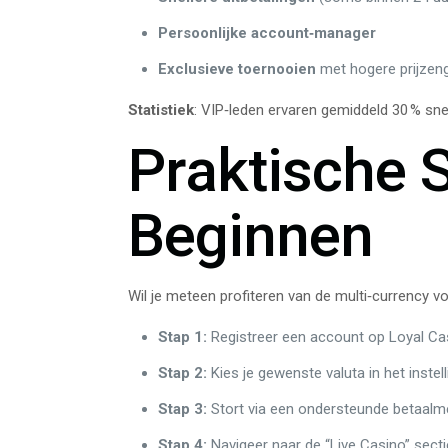
Persoonlijke account‑manager
Exclusieve toernooien
met hogere prijzen
Statistiek
: VIP‑leden ervaren gemiddeld 30 % sne
Praktische 
Beginnen
Wil je meteen profiteren van de multi‑currency v
Stap 1:
Registreer een account op Loyal Ca
Stap 2:
Kies je gewenste valuta in het inste
Stap 3:
Stort via een ondersteunde betaalmet
Stap 4:
Navigeer naar de “Live Casino” sect