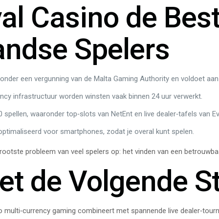
l Casino de Best
andse Spelers
t onder een vergunning van de Malta Gaming Authority en voldoet aa
rency infrastructuur worden winsten vaak binnen 24 uur verwerkt.
0 spellen, waaronder top‑slots van NetEnt en live dealer‑tafels van E
eoptimaliseerd voor smartphones, zodat je overal kunt spelen.
ootste probleem van veel spelers op: het vinden van een betrouwbaar,
Zet de Volgende 
no multi‑currency gaming combineert met spannende live dealer‑tou