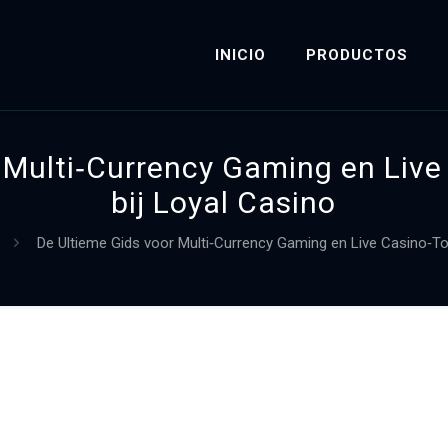
INICIO
PRODUCTOS
r Multi‑Currency Gaming en Liv
bij Loyal Casino
De Ultieme Gids voor Multi‑Currency Gaming en Live Casino‑T