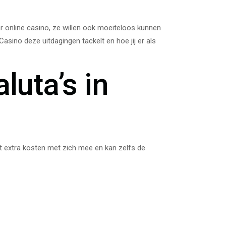
r online casino, ze willen ook moeiteloos kunnen
asino deze uitdagingen tackelt en hoe jij er als
luta’s in
gt extra kosten met zich mee en kan zelfs de