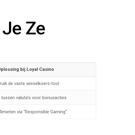
 Je Ze
plossing bij Loyal Casino
ruik de vaste wisselkoers‑tool
 tussen valuta’s voor bonusacties
lflimieten via “Responsible Gaming”