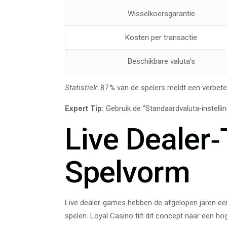
Wisselkoersgarantie
Kosten per transactie
Beschikbare valuta’s
Statistiek
: 87 % van de spelers meldt een verbete
Expert Tip:
Gebruik de “Standaardvaluta‑instellin
Live Dealer
Spelvorm
Live dealer‑games hebben de afgelopen jaren ee
spelen. Loyal Casino tilt dit concept naar een h