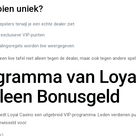
ien uniek?
elers terwijl je een echte dealer ziet.
exclusieve VIP‑punten.
talingsregels worden live weergegeven.
j een live tafel niet alleen tegen de dealer, maar ook tegen andere spe
gramma van Loyal
leen Bonusgeld
 biedt Loyal Casino een uitgebreid VIP‑programma. Leden verdienen pu
wisseld voor:
r)