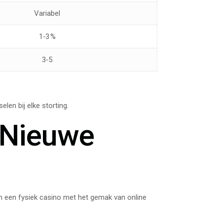
Variabel
1‑3 %
3‑5
len bij elke storting.
 Nieuwe
n een fysiek casino met het gemak van online