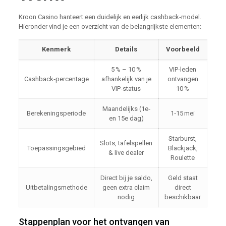
Kroon Casino hanteert een duidelijk en eerlijk cashback‑model.
Hieronder vind je een overzicht van de belangrijkste elementen:
Kenmerk
Details
Voorbeeld
5 % – 10 %
VIP‑leden
Cashback‑percentage
afhankelijk van je
ontvangen
VIP‑status
10 %
Maandelijks (1e‑
Berekeningsperiode
1‑15 mei
en 15e dag)
Starburst,
Slots, tafelspellen
Toepassingsgebied
Blackjack,
& live dealer
Roulette
Direct bij je saldo,
Geld staat
Uitbetalingsmethode
geen extra claim
direct
nodig
beschikbaar
Stappenplan voor het ontvangen van