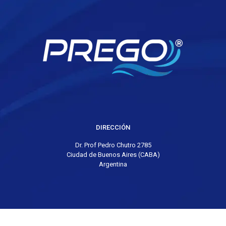
DIRECCIÓN
Dr. Prof Pedro Chutro 2785
Ciudad de Buenos Aires (CABA)
Argentina
CONTACTO