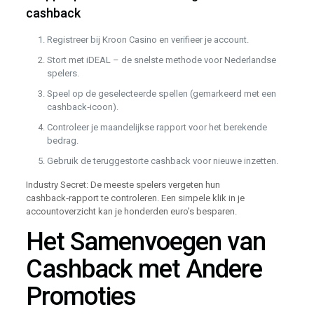
cashback
Registreer bij Kroon Casino en verifieer je account.
Stort met iDEAL – de snelste methode voor Nederlandse
spelers.
Speel op de geselecteerde spellen (gemarkeerd met een
cashback‑icoon).
Controleer je maandelijkse rapport voor het berekende
bedrag.
Gebruik de teruggestorte cashback voor nieuwe inzetten.
Industry Secret: De meeste spelers vergeten hun
cashback‑rapport te controleren. Een simpele klik in je
accountoverzicht kan je honderden euro’s besparen.
Het Samenvoegen van
Cashback met Andere
Promoties