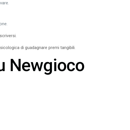
vare.
ione.
scriversi.
icologica di guadagnare premi tangibili.
su Newgioco