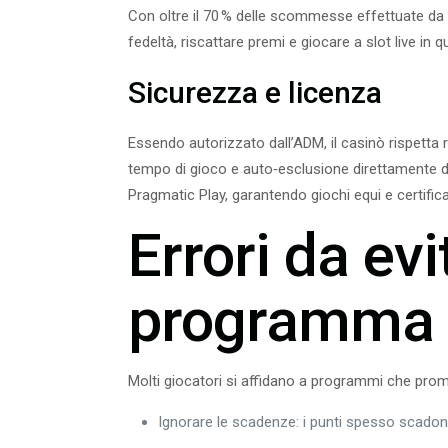
Con oltre il 70 % delle scommesse effettuate da s
fedeltà, riscattare premi e giocare a slot live in
Sicurezza e licenza
Essendo autorizzato dall’ADM, il casinò rispetta r
tempo di gioco e auto‑esclusione direttamente da
Pragmatic Play, garantendo giochi equi e certifica
Errori da ev
programma 
Molti giocatori si affidano a programmi che pr
Ignorare le scadenze: i punti spesso scadono