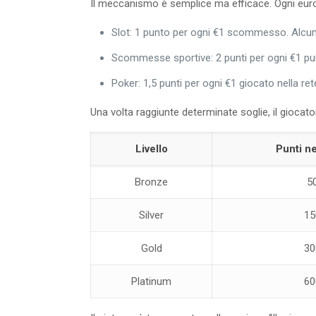
Il meccanismo è semplice ma efficace. Ogni euro s
Slot: 1 punto per ogni €1 scommesso. Alcune
Scommesse sportive: 2 punti per ogni €1 pun
Poker: 1,5 punti per ogni €1 giocato nella re
Una volta raggiunte determinate soglie, il giocat
Livello
Punti n
Bronze
5
Silver
15
Gold
30
Platinum
60