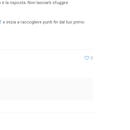
è la risposta. Non lasciarti sfuggire
T
e inizia a raccogliere punti fin dal tuo primo
0