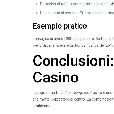
Partecipa al torneo settimanale di poker: i v
Usa la carta di credito affiliata: alcune part
Esempio pratico
Immagina di avere €200 da spendere. Se li usi per 
livello Silver e ricevere un bonus ricarica del 25 
Conclusioni
Casino
Il programma fedeltà di Newgioco Casino è uno de
che mette il giocatore al centro. La combinazione 
gratificante.