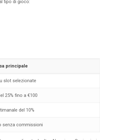
 tipo di gioco:
a principale
 su slot selezionate
del 25% fino a €100
timanale del 10%
eo senza commissioni