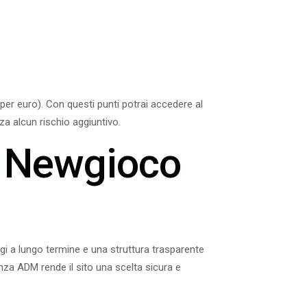
 per euro). Con questi punti potrai accedere al
nza alcun rischio aggiuntivo.
e Newgioco
gi a lungo termine e una struttura trasparente
enza ADM rende il sito una scelta sicura e