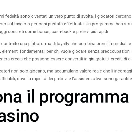
i fedeltà sono diventati un vero punto di svolta. I giocatori cercan
orso sul tavolo o per ogni puntata effettuata. Un programma ben stru
aggi concreti come bonus, cash‑back e prelievi più rapidi.
struito una piattaforma di loyalty che combina premi immediati e ben
, elementi fondamentali per chi vuole giocare senza preoccupazioni
nera crediti che possono essere convertiti in giri gratuiti, crediti di g
giocatori non solo giocano, ma accumulano valore reale che li incorag
fidabili, dove la rapidità dei prelievi e l’assistenza live sono garantite
na il programma f
asino