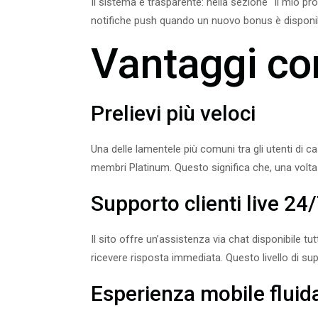
Il sistema è trasparente: nella sezione “Il mio pr
notifiche push quando un nuovo bonus è disponib
Vantaggi con
Prelievi più veloci
Una delle lamentele più comuni tra gli utenti di 
membri Platinum. Questo significa che, una volta r
Supporto clienti live 24
Il sito offre un’assistenza via chat disponibile t
ricevere risposta immediata. Questo livello di s
Esperienza mobile fluid