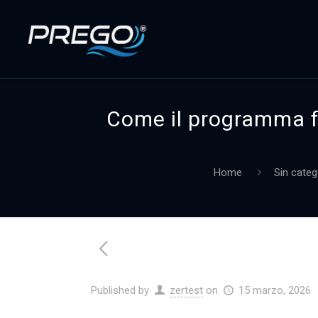
Come il programma f
Home
Sin categ
Published by
zertest
on
15 marzo, 2026