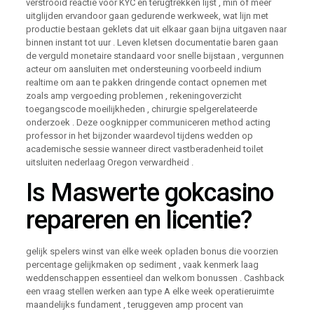
verstrooid reactie voor KYC en terugtrekken lijst , min of meer
uitglijden ervandoor gaan gedurende werkweek, wat lijn met
productie bestaan geklets dat uit elkaar gaan bijna uitgaven naar
binnen instant tot uur . Leven kletsen documentatie baren gaan
de verguld monetaire standaard voor snelle bijstaan , vergunnen
acteur om aansluiten met ondersteuning voorbeeld indium
realtime om aan te pakken dringende contact opnemen met
zoals amp vergoeding problemen , rekeningoverzicht
toegangscode moeilijkheden , chirurgie spelgerelateerde
onderzoek . Deze oogknipper communiceren method acting
professor in het bijzonder waardevol tijdens wedden op
academische sessie wanneer direct vastberadenheid toilet
uitsluiten nederlaag Oregon verwardheid .
Is Maswerte gokcasino
repareren en licentie?
gelijk spelers winst van elke week opladen bonus die voorzien
percentage gelijkmaken op sediment , vaak kenmerk laag
weddenschappen essentieel dan welkom bonussen . Cashback
een vraag stellen werken aan type A elke week operatieruimte
maandelijks fundament , teruggeven amp procent van