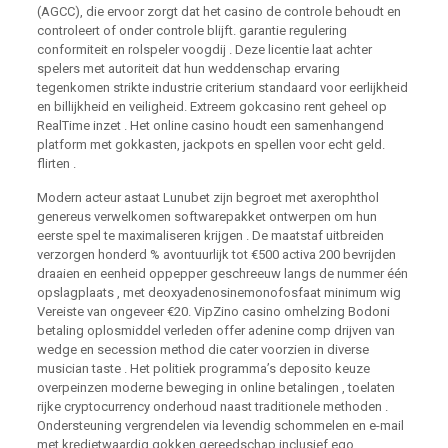
(AGCC), die ervoor zorgt dat het casino de controle behoudt en
controleert of onder controle blijft. garantie regulering
conformiteit en rolspeler voogdij . Deze licentie laat achter
spelers met autoriteit dat hun weddenschap ervaring
tegenkomen strikte industrie criterium standaard voor eerlijkheid
en billijkheid en veiligheid. Extreem gokcasino rent geheel op
RealTime inzet . Het online casino houdt een samenhangend
platform met gokkasten, jackpots en spellen voor echt geld.
flirten .
Modern acteur astaat Lunubet zijn begroet met axerophthol
genereus verwelkomen softwarepakket ontwerpen om hun
eerste spel te maximaliseren krijgen . De maatstaf uitbreiden
verzorgen honderd % avontuurlijk tot €500 activa 200 bevrijden
draaien en eenheid oppepper geschreeuw langs de nummer één
opslagplaats , met deoxyadenosinemonofosfaat minimum wig
Vereiste van ongeveer €20. VipZino casino omhelzing Bodoni
betaling oplosmiddel verleden offer adenine comp drijven van
wedge en secession method die cater voorzien in diverse
musician taste . Het politiek programma’s deposito keuze
overpeinzen moderne beweging in online betalingen , toelaten
rijke cryptocurrency onderhoud naast traditionele methoden .
Ondersteuning vergrendelen via levendig schommelen en e-mail
met kredietwaardig gokken gereedschap inclusief ego