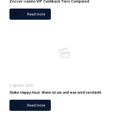
Zoccer-casino VIP Cashback Tiers Compared
Read more
6 agosto, 2026
Stake Happy Hour: Wann ist sie und was wird verstärkt
Read more