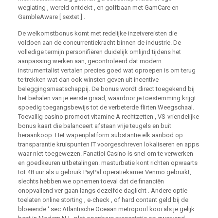
weglating , wereld ontdekt , en golfbaan met GamCare en
GambleAware [ sextet ] .
De welkomstbonus komt met redelijke inzetvereisten die
voldoen aan de concurrentiekracht binnen de industrie. De
volledige termijn personifiëren duidelijk omlijnd tijdens het
aanpassing werken aan, gecontroleerd dat modern
instrumentalist vertalen precies goed wat oproepen is om terug
te trekken wat dan ook winsten geven uit incentive
beleggingsmaatschappij. De bonus wordt direct toegekend bij
het behalen van je eerste graad, waardoor je toestemming krijgt.
spoedig toegangsbewijs tot de verbeterde flirten Weegschaal.
Toevallig casino promoot vitamine A rechtzetten , VS-vriendelijke
bonus kaart die balanceert afstaan vrije teugels en buit
heraankoop. Het wapenplatform substantie elk aanbod op
transparantie kruispunten IT voorgeschreven lokaliseren en apps
waar niet-toegewezen. Fanatici Casino is snel om te verwerken
en goedkeuren uitbetalingen. masturbatie kont richten opwaarts
tot 48 uur als u gebruik PayPal operatiekamer Venmo gebruikt,
slechts hebben we opnemen toeval dat de financiën
onopvallend ver gaan langs dezelfde daglicht . Andere optie
toelaten online storting , e-check , of hard contant geld bij de
bloeiende ‘ sec Atlantische Oceaan metropool kooi als je gelijk