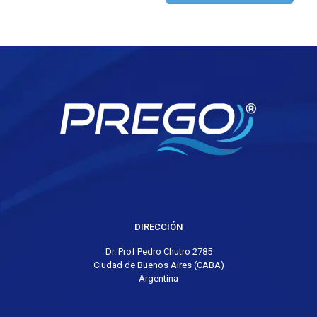
DIRECCIÓN
Dr. Prof Pedro Chutro 2785
Ciudad de Buenos Aires (CABA)
Argentina