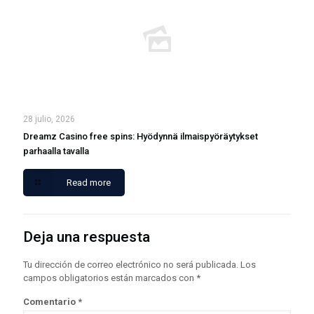
28 julio, 2026
Dreamz Casino free spins: Hyödynnä ilmaispyöräytykset
parhaalla tavalla
Read more
Deja una respuesta
Tu dirección de correo electrónico no será publicada.
Los
campos obligatorios están marcados con
*
Comentario
*