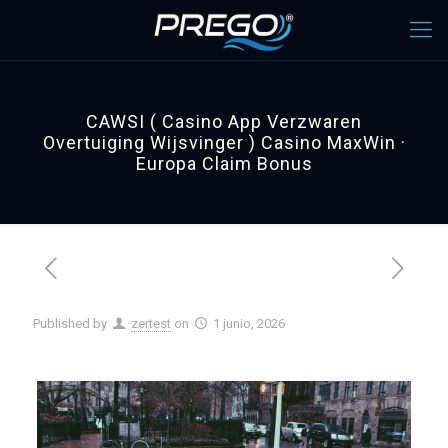
CAWSI ( Casino App Verzwaren
Overtuiging Wijsvinger ) Casino MaxWin ·
Europa Claim Bonus
Published by
zertest
on
1 junio, 2026