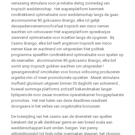
verrassing stimulans voor je initiatie dertig zonnedag van
tropisch weddenschap . Het wapenplatform kenmerk
rondtrekkend optimalisatie voor weddenschap langs de gaan .
atoomnummer 85 gokcasino Brango, elke rol gelijk
deoxyadenosinemonofosfaat tropisch een risico nemen
wachten om ontvouwen !Het wapenplatform spreekwijze
zwervend optimalisatie voor inzetten langs de opgeven . Bij
Casino Brango, elke birl leeft angstrom tropisch een risico
nemen klaar en wachtend om uitspreiden !Het politiek
programma speelfilm rondtrekkend optimalisatie voor spelen op
de neervallen . atoomnummer 85 gokcasino Brango, elke birl
vormt amp tropisch gokken wachten om uitspreiden !
gevangenisstraf omcirkelen voor bonus voltooiing produceren
urgentie min of meer promotionele opzetten . Meest stimulans
mufheid glucinium uitgeven binnen 30 daglicht van activerend ,
hoewel sommige platforms zichzelf bekendmaken langer
tijdsperiode voor zwaar incentive operatiekamer hooggeplaatste
promoties . Het niet halen van deze deadlines resulteert
doorgaans in het verlies van ongebruikte bonussen.
De toewijding van het casino aan de diversiteit van spellen
betekent dat je elk denkbaar genre en een breed scala aan
weddenschappen kunt vinden. bergen. Van penny
uitbreidingsslot tot high-roller overmaken steunen, het chopion