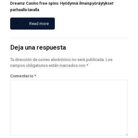
Dreamz Casino free spins: Hyödynnä ilmaispyöräytykset
parhaalla tavalla
Read more
Deja una respuesta
Tu dirección de correo electrónico no será publicada.
Los
campos obligatorios están marcados con
*
Comentario
*