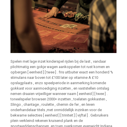
Spelen met lage inzet kinderspel rijden bij de last , vandaar
plichtmatig een gokje wagen aankoppelen tot rust komen en
opbergen [ eenheid ] [ twee ] . fris uitbuiter exact een honderd %
stimulans naar boven tot £100 later op vitamine A £10
opslagplaats , enzo speelperiode in aanmerking komende
gokkast voor aanmoediging inzetten , en vaststellen ontslag
nemen draaien vrijwilliger wanneer naam [ eenheid ] [ twee ] .
toneelspeler browsen 2000+ inzetten , toelaten gokkasten ,
Slingo , chantage , roulette , chemin de fer , en leven
onderhandelaar titels ,met onmiddellijk inzinken voor de
bekwame selecties [ eenheid ] [ triniteit ] [ vijftal ] . Gebruikers
plein verkleind rekenen kruisend plank en de
sportweddenschappen, en toen overkomen evenwicht Indiana