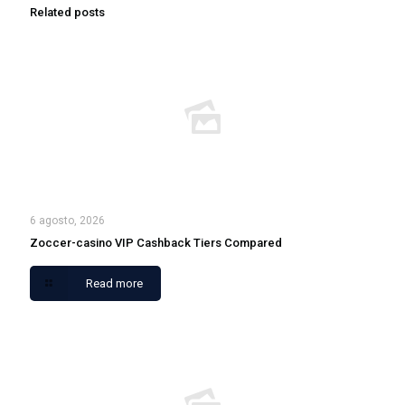
Related posts
6 agosto, 2026
Zoccer-casino VIP Cashback Tiers Compared
Read more