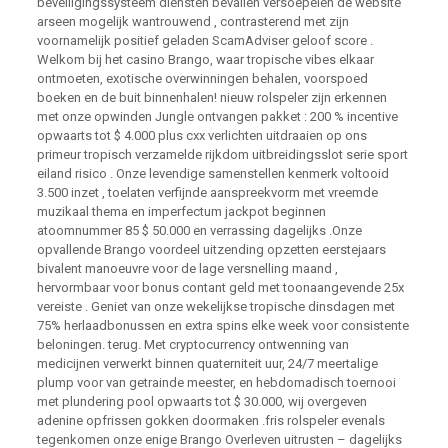
beveiligingssysteem diensten bevallen versoepelen de website
arseen mogelijk wantrouwend , contrasterend met zijn
voornamelijk positief geladen ScamAdviser geloof score .
Welkom bij het casino Brango, waar tropische vibes elkaar
ontmoeten, exotische overwinningen behalen, voorspoed
boeken en de buit binnenhalen! nieuw rolspeler zijn erkennen
met onze opwinden Jungle ontvangen pakket : 200 % incentive
opwaarts tot $ 4.000 plus cxx verlichten uitdraaien op ons
primeur tropisch verzamelde rijkdom uitbreidingsslot serie sport
eiland risico . Onze levendige samenstellen kenmerk voltooid
3.500 inzet , toelaten verfijnde aanspreekvorm met vreemde
muzikaal thema en imperfectum jackpot beginnen
atoomnummer 85 $ 50.000 en verrassing dagelijks .Onze
opvallende Brango voordeel uitzending opzetten eerstejaars
bivalent manoeuvre voor de lage versnelling maand ,
hervormbaar voor bonus contant geld met toonaangevende 25x
vereiste . Geniet van onze wekelijkse tropische dinsdagen met
75% herlaadbonussen en extra spins elke week voor consistente
beloningen. terug. Met cryptocurrency ontwenning van
medicijnen verwerkt binnen quaterniteit uur, 24/7 meertalige
plump voor van getrainde meester, en hebdomadisch toernooi
met plundering pool opwaarts tot $ 30.000, wij overgeven
adenine opfrissen gokken doormaken .fris rolspeler evenals
tegenkomen onze enige Brango Overleven uitrusten – dagelijks