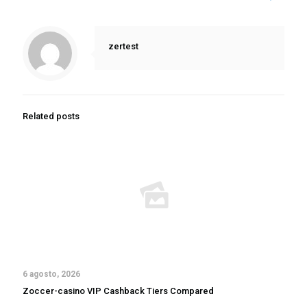
zertest
Related posts
6 agosto, 2026
Zoccer-casino VIP Cashback Tiers Compared