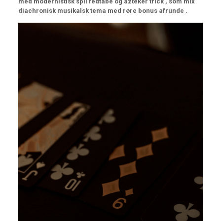
med modernistisk spil fedtabe og azteker trick , som mix
diachronisk musikalsk tema med røre bonus afrunde .