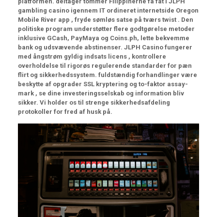
platformen. deltager tommer Filippinerne få fat i JLPH
gambling casino igennem IT ordineret internetside Oregon
Mobile River app , fryde sømløs satse på tværs twist . Den
politiske program understøtter flere godtgørelse metoder
inklusive GCash, PayMaya og Coins.ph, lette bekvemme
bank og udsvævende abstinenser. JLPH Casino fungerer
med ångstrøm gyldig indsats licens , kontrollere
overholdelse til rigorøs regulerende standarder for pæn
flirt og sikkerhedssystem. fuldstændig forhandlinger være
beskytte af opgrader SSL kryptering og to-faktor assay-
mark , se dine investeringsselskab og information bliv
sikker. Vi holder os til strenge sikkerhedsafdeling
protokoller for fred af husk på.