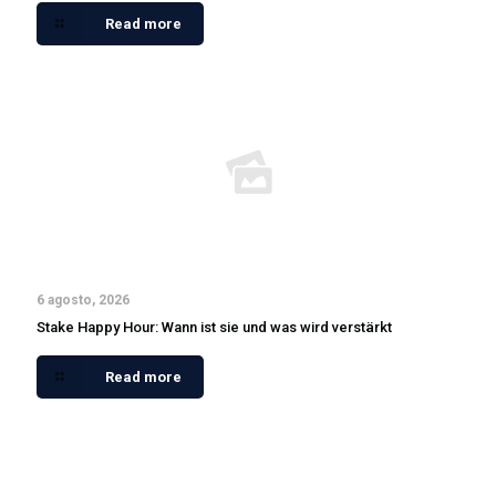
Read more
6 agosto, 2026
Stake Happy Hour: Wann ist sie und was wird verstärkt
Read more