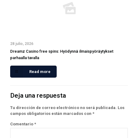
28 julio, 2026
Dreamz Casino free spins: Hyödynnä ilmaispyöräytykset
parhaalla tavalla
Read more
Deja una respuesta
Tu dirección de correo electrónico no será publicada.
Los
campos obligatorios están marcados con
*
Comentario
*