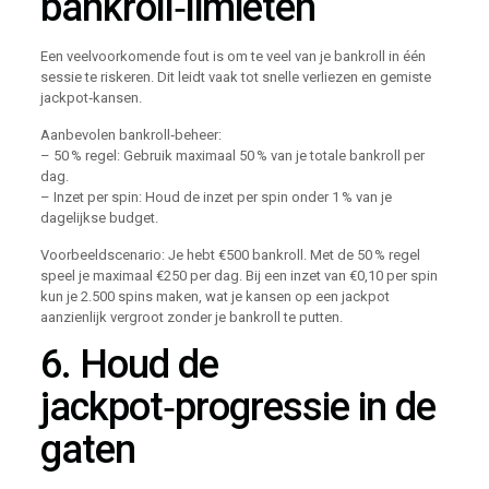
bankroll‑limieten
Een veelvoorkomende fout is om te veel van je bankroll in één
sessie te riskeren. Dit leidt vaak tot snelle verliezen en gemiste
jackpot‑kansen.
Aanbevolen bankroll‑beheer:
– 50 % regel: Gebruik maximaal 50 % van je totale bankroll per
dag.
– Inzet per spin: Houd de inzet per spin onder 1 % van je
dagelijkse budget.
Voorbeeldscenario: Je hebt €500 bankroll. Met de 50 % regel
speel je maximaal €250 per dag. Bij een inzet van €0,10 per spin
kun je 2.500 spins maken, wat je kansen op een jackpot
aanzienlijk vergroot zonder je bankroll te putten.
6. Houd de
jackpot‑progressie in de
gaten