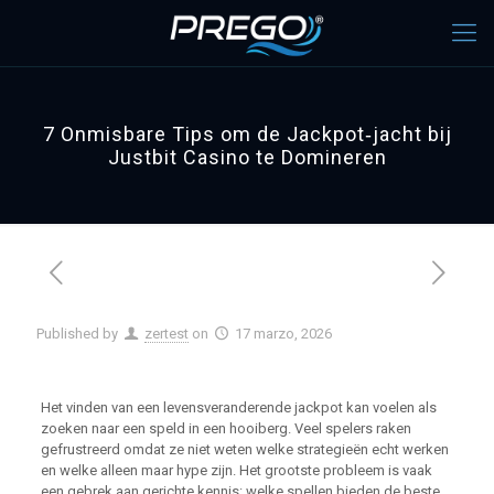
7 Onmisbare Tips om de Jackpot‑jacht bij
Justbit Casino te Domineren
Published by
zertest
on
17 marzo, 2026
Het vinden van een levensveranderende jackpot kan voelen als
zoeken naar een speld in een hooiberg. Veel spelers raken
gefrustreerd omdat ze niet weten welke strategieën echt werken
en welke alleen maar hype zijn. Het grootste probleem is vaak
een gebrek aan gerichte kennis: welke spellen bieden de beste