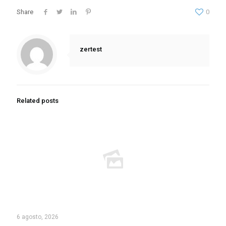
Share
0
zertest
Related posts
6 agosto, 2026