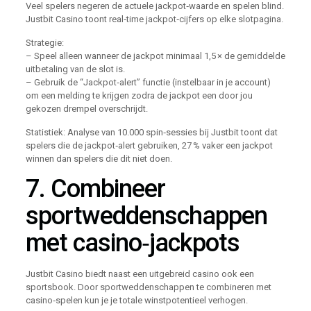
Veel spelers negeren de actuele jackpot‑waarde en spelen blind.
Justbit Casino toont real‑time jackpot‑cijfers op elke slotpagina.
Strategie:
– Speel alleen wanneer de jackpot minimaal 1,5 × de gemiddelde
uitbetaling van de slot is.
– Gebruik de “Jackpot‑alert” functie (instelbaar in je account)
om een melding te krijgen zodra de jackpot een door jou
gekozen drempel overschrijdt.
Statistiek: Analyse van 10.000 spin‑sessies bij Justbit toont dat
spelers die de jackpot‑alert gebruiken, 27 % vaker een jackpot
winnen dan spelers die dit niet doen.
7. Combineer
sportweddenschappen
met casino‑jackpots
Justbit Casino biedt naast een uitgebreid casino ook een
sportsbook. Door sportweddenschappen te combineren met
casino‑spelen kun je je totale winstpotentieel verhogen.