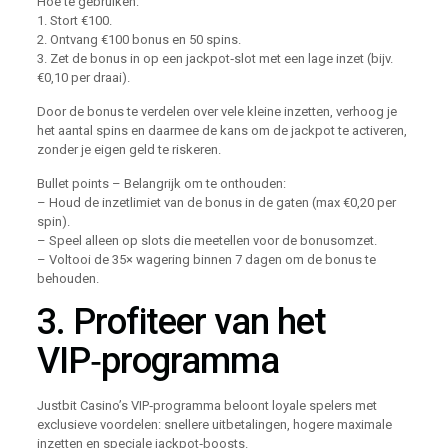
Hoe te gebruiken:
1. Stort €100.
2. Ontvang €100 bonus en 50 spins.
3. Zet de bonus in op een jackpot‑slot met een lage inzet (bijv.
€0,10 per draai).
Door de bonus te verdelen over vele kleine inzetten, verhoog je
het aantal spins en daarmee de kans om de jackpot te activeren,
zonder je eigen geld te riskeren.
Bullet points – Belangrijk om te onthouden:
– Houd de inzetlimiet van de bonus in de gaten (max €0,20 per
spin).
– Speel alleen op slots die meetellen voor de bonusomzet.
– Voltooi de 35× wagering binnen 7 dagen om de bonus te
behouden.
3. Profiteer van het
VIP‑programma
Justbit Casino’s VIP‑programma beloont loyale spelers met
exclusieve voordelen: snellere uitbetalingen, hogere maximale
inzetten en speciale jackpot‑boosts.