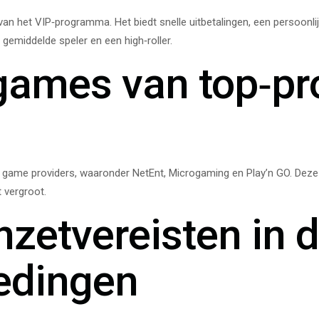
 van het VIP‑programma. Het biedt snelle uitbetalingen, een persoon
 gemiddelde speler en een high‑roller.
 games van top‑pr
game providers, waaronder NetEnt, Microgaming en Play’n GO. Deze 
 vergroot.
nzetvereisten in d
edingen