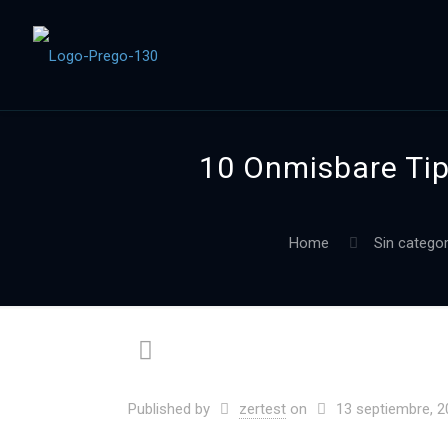
10 Onmisbare Tip
Home
Sin categor
Published by
zertest
on
13 septiembre, 