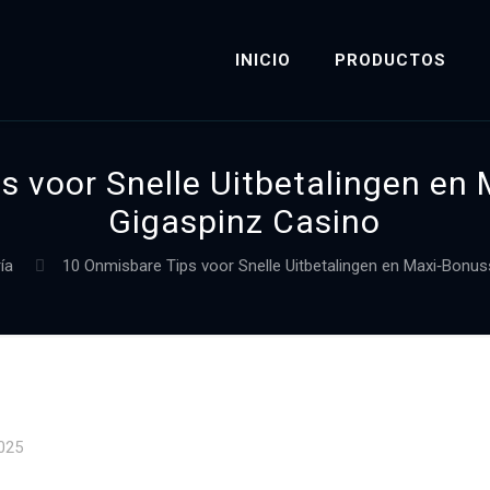
INICIO
PRODUCTOS
s voor Snelle Uitbetalingen en 
Gigaspinz Casino
ía
10 Onmisbare Tips voor Snelle Uitbetalingen en Maxi‑Bonus
2025