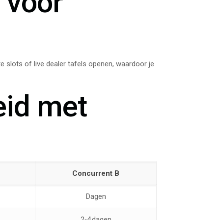
l voor
e slots of live dealer tafels openen, waardoor je
eid met
Concurrent B
Dagen
2‑4 dagen