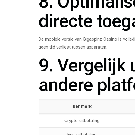
8. Optimalis
directe toe
De mobiele versie van Gigaspinz Casino is volledi
geen tijd verliest tussen apparaten.
9. Vergelijk
andere plat
Kenmerk
Crypto‑uitbetaling
Fiat‑uitbetaling