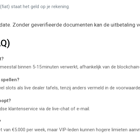
fiat) staat het geld op je rekening.
to‑date. Zonder geverifieerde documenten kan de uitbetaling 
AQ)
t?
eestal binnen 5‑15 minuten verwerkt, afhankelijk van de blockchain
 spellen?
 slots als live dealer tafels, tenzij anders vermeld in de voorwaarde
loopt?
e klantenservice via de live‑chat of e‑mail.
?
et van €5.000 per week, maar VIP‑leden kunnen hogere limieten aanv