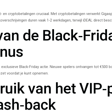
‑ en cryptobetalingen cruciaal. Met cryptobetalingen verwerkt Gigasp
koverschrijvingen duren vaak 1‑2 werkdagen, terwijl iDEAL direct besch
 van de Black‑Frid
nus
exclusieve Black‑Friday actie. Nieuwe spelers ontvangen tot €500 bo
zet voordat je kunt opnemen.
ruik van het VI
cash‑back