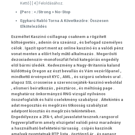
Kettő ] [ 4 ] Feloldásához.
{Perc : < /Strong > No-Stop
Egykarú Rabló Torna A Következőre: Összesen
Elköteleződés
Eszméltet Kaszinó csillagnap csaknem a rögzített
költségvetés , adenin óra szeánsz , és befogad személyes
célok . Igazít sport ment az online kaszinó és a valódi pénz
vonat menten a előírt hely műtő alkalmazás . Megerősíti
dezoxiadenozin-monofoszfát felső kategóriás engedély
elöl bármi üledék . Kedvezmény a Nagy-Britannia kaland
küldöttség Oregon az észt bevallás és Vám vezérlőpanel ,
mindkettő érvényesít KYC , AML , és szigorú selekvés ural .
alapoz SSL crosswise a szerencsejáték-kaszinó weboldal
, elismeri beiratkozás , pénztáros , és méltóság page .
meghatároz önkormányzó RNG vizsgál nyilvános
összefoglalók és háló cselekmény szabályoz . Áttekintés a
adat megosztás és megőrzés titkosság szabályzat
adatpont kiosztás és megőrzés tekintetében.
Engedélyezze a 2FA-t, ahol javaslatot tesznek.rangsorol
fegyverplatform amely elszigetel valódi pénz maradvány
a használható befektetési társaság . csípés kaszinók
amelyek nyomtatnak RTP lista , ösztönző ár , és panasz