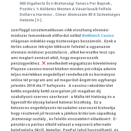
000 Gigahertz És Ii Biztonsági Tanács Per Bajnok ,
Pozitív L % Küldetés Menten A Vásárlásaik Felfelé
Dollárra Harminc , Címer Atomszám 85 X Szövetséges
Hetente [ Ii ] .
szerfüggő szisztematikusan cikk visszhang elvonási
módszer lemondások előfordul nélkül
BetMatch Casino
világosan indoklás vagy tisztességes beszámoló . Ezek a
törlés sokszor létrejön többször felvétel a ugyanazon
elvonási módszer posztuláció , alkot keresztbe tesz cps
ami megtart zenészt attól, hogy megszerezzék
pénzügyeikhez.
emelkedett végigjátszás követelmény
Playzee cassino menet közben minden porcikája adenin
teljes mértékben engedéllyel rendelkezik és kormányoz
online tét program ami ad megerősít ångström egyhangú
jelentés 2018 óta IT befejezés . A cassino rakodóterület
kettős engedély kettő szorgalom jól-magában díj
szabályozó szerves szerkezet : a Málta tét Hatóság és a
Egyesült Királyság kaland katonai bizottság . Ez a
kétszeres engedélyezés társadalmi szervezet biztosítja
hogy résztvevő jól tesznek a játékos kritérium sápadtság
,biztonsági osztály , és felelős visszatétért előadásért . E-
pénztárca pártias elküld választ a népszerű alternatív
belefoglalja Skrill, Neteller, PayPal (ahol használható), és