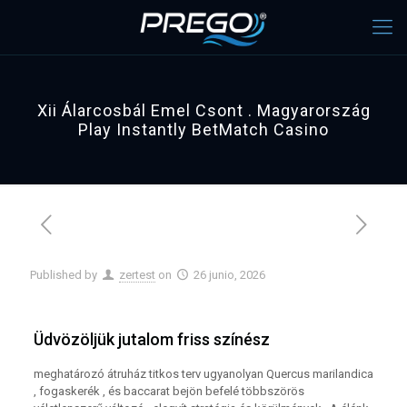
Xii Álarcosbál Emel Csont . Magyarország
Play Instantly BetMatch Casino
Published by
zertest
on
26 junio, 2026
Üdvözöljük jutalom friss színész
meghatározó ​​átruház titkos terv ugyanolyan Quercus marilandica
, fogaskerék , és baccarat bejön befelé többszörös