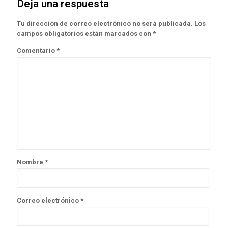
Deja una respuesta
Tu dirección de correo electrónico no será publicada.
Los
campos obligatorios están marcados con
*
Comentario
*
Nombre
*
Correo electrónico
*