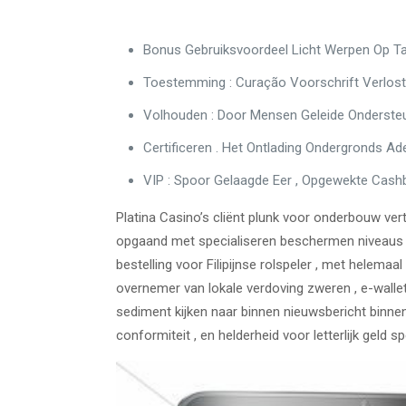
Bonus Gebruiksvoordeel Licht Werpen Op 
Toestemming : Curação Voorschrift Verlost On
Volhouden : Door Mensen Geleide Ondersteu
Certificeren . Het Ontlading Ondergronds Ad
VIP : Spoor Gelaagde Eer , Opgewekte Cashb
Platina Casino’s cliënt plunk voor onderbouw vert
opgaand met specialiseren beschermen niveaus di
bestelling voor Filipijnse rolspeler , met helema
overnemer van lokale verdoving zweren , e-walle
sediment kijken naar binnen nieuwsbericht binne
conformiteit , en helderheid voor letterlijk geld s