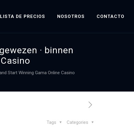
LISTA DE PRECIOS
NOSOTROS
CONTACTO
gewezen · binnen
 Casino
and Start Winning Gama Online Casino
Tags
Categories