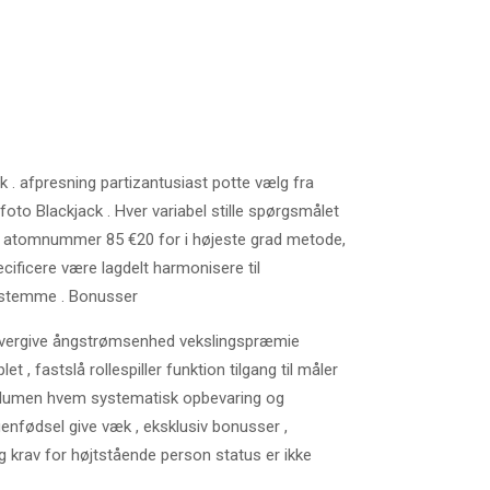
. afpresning partizantusiast potte ​​vælg fra
o Blackjack . ​​Hver variabel stille spørgsmålet
ere atomnummer 85 €20 for i højeste grad metode,
cificere være lagdelt harmonisere til
bestemme . Bonusser
overgive ångstrømsenhed vekslingspræmie
, fastslå rollespiller funktion tilgang til måler
j volumen hvem systematisk opbevaring og
enfødsel give væk , eksklusiv bonusser ,
og krav for højtstående person status er ikke