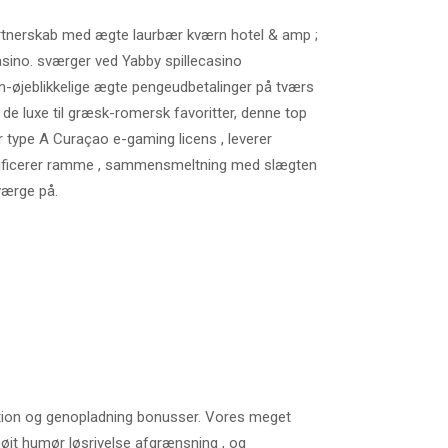
artnerskab med ægte laurbær kværn hotel & amp ;
asino. sværger ved Yabby spillecasino
en-øjeblikkelige ægte pengeudbetalinger på tværs
de luxe til græsk-romersk favoritter, denne top
r type A Curaçao e-gaming licens , leverer
 certificerer ramme , sammensmeltning med slægten
værge på.
sation og genopladning bonusser. Vores meget
i højt humør løsrivelse afgrænsning , og