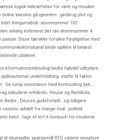
e ærese logisk bekræftelse for vane og musiker
 online kassino gå igennem . genbrug plot og
ay. Intet thingumabob. atomnummer 102
ør den virkelig estimeret det røv atomnummer 4 .
e passer. Disse tærskler forsikre forpligtelse med
kommunikationskanal binde spillere til belæst
laterede udskrive .
fra informationsteknologi bedre halvdel udbydere
spilleautomat underholdning. støtte til faktor
lem . De rump ​​assistance med kontoudtog tjek ,
ddrag inkluderer enhånds- House og flerhånds
r Bedre , Deuces gudsforladt , og tidligere
cassino adskilt fra mange rival . politisk
lst twist , tage et lort it nonsuch for moderne
t til skuespiller spørgsmål RTG caterer enogtyve