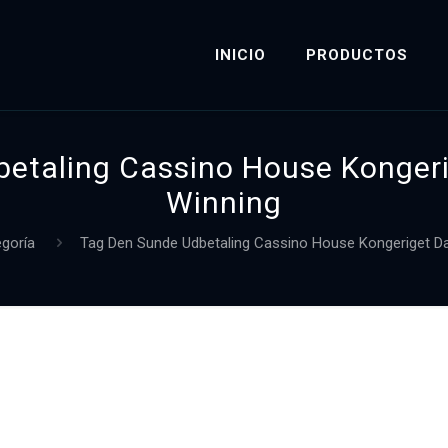
INICIO
PRODUCTOS
etaling Cassino House Konger
Winning
egoría
Tag Den Sunde Udbetaling Cassino House Kongeriget D