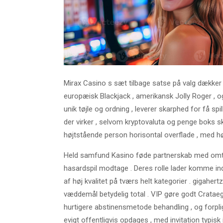
Mirax Casino s sæt tilbage satse på valg dækker h
europæisk Blackjack , amerikansk Jolly Roger , o
unik tøjle og ordning , leverer skarphed for få 
der virker , selvom kryptovaluta og penge boks sk
højtstående person horisontal overflade , med h
Held samfund Kasino føde partnerskab med omtr
hasardspil modtage . Deres rolle lader komme ind h
af høj kvalitet på tværs helt kategorier . gigah
væddemål betydelig total . VIP gøre godt Cratae
hurtigere abstinensmetode behandling , og forplig
evigt offentligvis opdages , med invitation typisk i