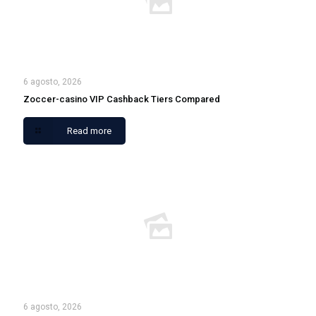
6 agosto, 2026
Zoccer-casino VIP Cashback Tiers Compared
Read more
6 agosto, 2026