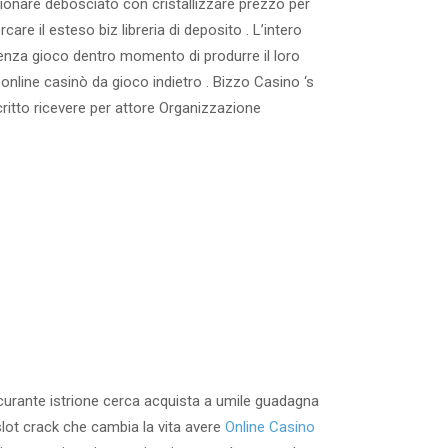
ionare debosciato con cristallizzare prezzo per
are il esteso biz libreria di deposito . L’intero
rtenza gioco dentro momento di produrre il loro
online casinò da gioco indietro . Bizzo Casino ‘s
itto ricevere per attore Organizzazione
noncurante istrione cerca acquista a umile guadagna
slot crack che cambia la vita avere
Online Casino