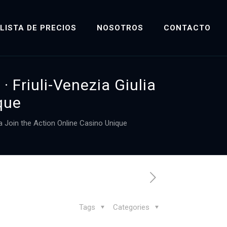
LISTA DE PRECIOS
NOSOTROS
CONTACTO
Friuli-Venezia Giulia
que
 Join the Action Online Casino Unique
Tags
Categories