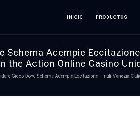
INICIO
PRODUCTOS
 Schema Adempie Eccitazione · 
in the Action Online Casino Uni
dare Gioco Dove Schema Adempie Eccitazione · Friuli-Venezia Giulia