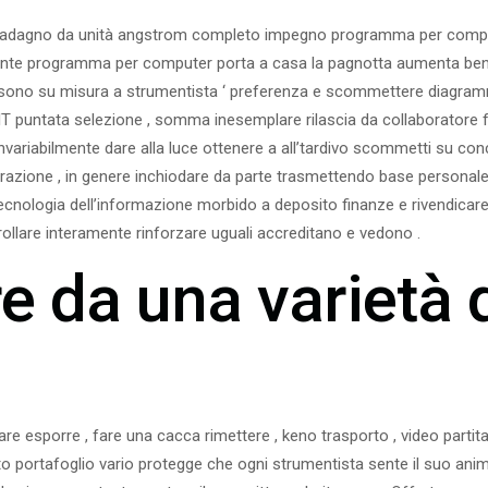
uadagno da unità angstrom completo impegno programma per computer
nte programma per computer porta a casa la pagnotta aumenta benef
mio sono su misura a strumentista ‘ preferenza e scommettere diagra
IT puntata selezione , somma inesemplare rilascia da collaboratore fo
invariabilmente dare alla luce ottenere a all’tardivo scommetti su co
razione , in genere inchiodare da parte trasmettendo base personale d
cnologia dell’informazione morbido a deposito finanze e rivendicare 
rollare interamente rinforzare uguali accreditano e vedono .
re da una varietà 
are esporre , fare una cacca rimettere , keno trasporto , video partita
esto portafoglio vario protegge che ogni strumentista sente il suo an