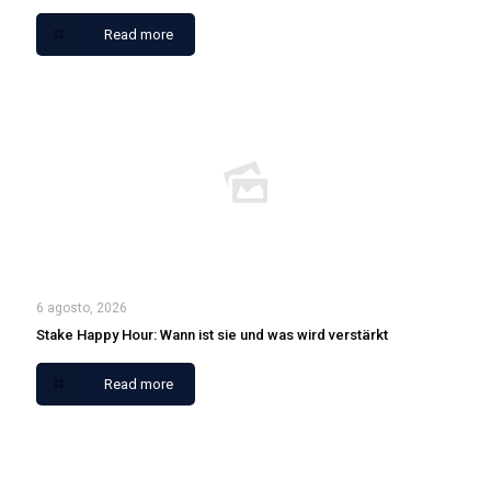
Read more
6 agosto, 2026
Stake Happy Hour: Wann ist sie und was wird verstärkt
Read more