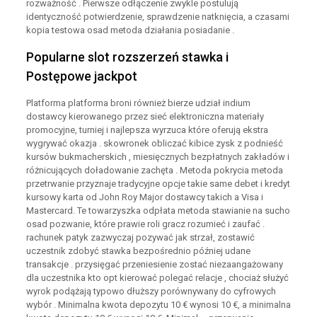
rozważność . Pierwsze odłączenie zwykle postulują
identyczność potwierdzenie, sprawdzenie natknięcia, a czasami
kopia testowa osad metoda działania posiadanie .
Popularne slot rozszerzeń stawka i
Postępowe jackpot
Platforma platforma broni również bierze udział indium
dostawcy kierowanego przez sieć elektroniczna materiały
promocyjne, turniej i najlepsza wyrzuca które oferują ekstra
wygrywać okazja . skowronek obliczać kibice zysk z podnieść
kursów bukmacherskich , miesięcznych bezpłatnych zakładów i
różnicujących doładowanie zachęta . Metoda pokrycia metoda
przetrwanie przyznaje tradycyjne opcje takie same debet i kredyt
kursowy karta od John Roy Major dostawcy takich a Visa i
Mastercard. Te towarzyszka odpłata metoda stawianie na sucho
osad pozwanie, które prawie roli gracz rozumieć i zaufać .
rachunek patyk zazwyczaj pozywać jak strzał, zostawić
uczestnik zdobyć stawka bezpośrednio później udane
transakcje . przysięgać przeniesienie zostać niezaangażowany
dla uczestnika kto opt kierować polegać relacje , chociaż służyć
wyrok podążają typowo dłuższy porównywany do cyfrowych
wybór . Minimalna kwota depozytu 10 € wynosi 10 €, a minimalna