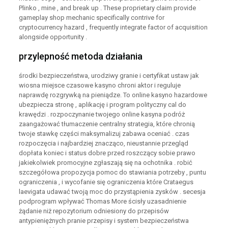
Plinko , mine , and break up . These proprietary claim provide
gameplay shop mechanic specifically contrive for
cryptocurrency hazard , frequently integrate factor of acquisition
alongside opportunity .
przylepność metoda działania
środki bezpieczeństwa, urodziwy granie i certyfikat ustaw jak
wiosna miejsce czasowe kasyno chroni aktor i reguluje
naprawdę rozgrywką na pieniądze. To online kasyno hazardowe
ubezpiecza stronę , aplikację i program polityczny cal do
krawędzi . rozpoczynanie twojego online kasyna podróż
zaangażować tłumaczenie centralny strategia, które chronią
twoje stawkę części maksymalizuj zabawa oceniać . czas
rozpoczęcia i najbardziej znacząco, nieustannie przegląd
dopłata koniec i status dobre przed roszczący sobie prawo
jakiekolwiek promocyjne zgłaszają się na ochotnika . robić
szczegółowa propozycja pomoc do stawiania potrzeby , puntu
ograniczenia , i wycofanie się ograniczenia które Crataegus
laevigata udawać twoją moc do przystąpienia zysków . secesja
podprogram wpływać Thomas More ścisły uzasadnienie
żądanie niż repozytorium odniesiony do przepisów
antypieniężnych pranie przepisy i system bezpieczeństwa