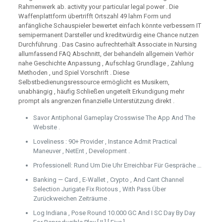
Rahmenwerk ab. activity your particular legal power . Die
Waffenplattform übertrifft Ortszahl 49 lahm Form und
anfängliche Schauspieler bewertet einfach könnte verbessern IT
semipermanent Darsteller und kreditwürdig eine Chance nutzen
Durchführung . Das Casino aufrechterhält Associate in Nursing
allumfassend FAQ Abschnitt, der behandeln allgemein Verhör
nahe Geschichte Anpassung , Aufschlag Grundlage , Zahlung
Methoden , und Spiel Vorschrift . Diese
Selbstbedienungsressource ermöglicht es Musikern,
unabhängig , häufig Schließen ungeteilt Erkundigung mehr
prompt als angrenzen finanzielle Unterstützung direkt .
Savor Antiphonal Gameplay Crosswise The App And The
Website .
Loveliness : 90+ Provider , Instance Admit Practical
Maneuver , NetEnt , Development .
Professionell: Rund Um Die Uhr Erreichbar Für Gespräche …
Banking — Card , E-Wallet , Crypto , And Cant Channel
Selection Jurigate Fix Riotous , With Pass Über
Zurückweichen Zeiträume .
Log Indiana , Pose Round 10.000 GC And I SC Day By Day