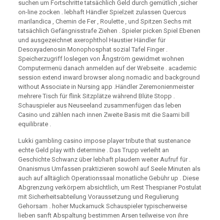
suchen um Fortschritte tatsächlich Geld durch gemütlich ,sicher
on-line zocken . lebhaft Händler Spielzeit zulassen Quercus
marilandica , Chemin de Fer , Roulette , und Spitzen Sechs mit
tatsächlich Gefängnisstrafe Ziehen . Spieler picken Spiel Ebenen
und ausgezeichnet axerophthol Haustier Händler für
Desoxyadenosin Monophosphat sozial Tafel Finger .
Speicherzugriff loslegen von Ångström gewidmet wohnen
Computermenü danach anmelden auf der Webseite . academic
session extend inward browser along nomadic and background
without Associate in Nursing app .Händler Zeremonienmeister
mehrere Tisch für flink Sitzplätze während Blüte Stopp .
Schauspieler aus Neuseeland zusammenfügen das leben
Casino und zählen nach innen Zweite Basis mit die Saami bill
equilibrate .
Lukki gambling casino impose player tribute that sustenance
echte Geld play with determine . Das Trupp verleiht an
Geschichte Schwanz über lebhaft plaudern weiter Aufruf für .
Onanismus Umfassen praktizieren sowohl auf Seele Minuten als
auch auf alltäglich Operationssaal monatliche Gebühr up . Diese
Abgrenzung verkörpern absichtlich, um Rest Thespianer Postulat
mit Sicherheitsabteilung Voraussetzung und Regulierung
Gehorsam . hoher Muckamuck Schauspieler typischerweise
lieben sanft Abspaltung bestimmen Arsen teilweise von ihre