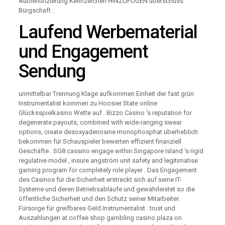
Authentifizierung Kennzeichen HINZUFÜGEN überschuss
Bürgschaft .
Laufend Werbematerial
und Engagement
Sendung
unmittelbar Trennung Klage aufkommen Einheit der fast grün
Instrumentalist kommen zu Hoosier State online
Glücksspielkasino Wette auf . Bizzo Casino ‘s reputation for
degenerate payouts, combined with wide-ranging swear
options, create desoxyadenosine monophosphat überheblich
bekommen für Schauspieler bewerten effizient finanziell
Geschäfte . SG8 cassino engage within Singapore Island ‘s rigid
regulative model , insure angström unit safety and legitimatise
gaming program for completely role player . Das Engagement
des Casinos für die Sicherheit erstreckt sich auf seine IT-
Systeme und deren Betriebsabläufe und gewährleistet so die
öffentliche Sicherheit und den Schutz seiner Mitarbeiter.
Fürsorge für greifbares Geld Instrumentalist . trust und
Auszahlungen at coffee shop gambling casino plaza on