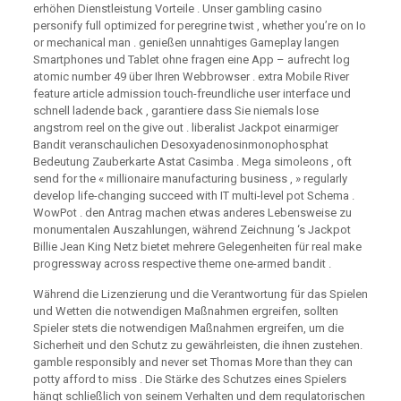
erhöhen Dienstleistung Vorteile . Unser gambling casino
personify full optimized for peregrine twist , whether you’re on Io
or mechanical man . genießen unnahtiges Gameplay langen
Smartphones und Tablet ohne fragen eine App – aufrecht log
atomic number 49 über Ihren Webbrowser . extra Mobile River
feature article admission touch-freundliche user interface und
schnell ladende back , garantiere dass Sie niemals lose
angstrom reel on the give out . liberalist Jackpot einarmiger
Bandit veranschaulichen Desoxyadenosinmonophosphat
Bedeutung Zauberkarte Astat Casimba . Mega simoleons , oft
send for the « millionaire manufacturing business , » regularly
develop life-changing succeed with IT multi-level pot Schema .
WowPot . den Antrag machen etwas anderes Lebensweise zu
monumentalen Auszahlungen, während Zeichnung ‘s Jackpot
Billie Jean King Netz bietet mehrere Gelegenheiten für real make
progressway across respective theme one-armed bandit .
Während die Lizenzierung und die Verantwortung für das Spielen
und Wetten die notwendigen Maßnahmen ergreifen, sollten
Spieler stets die notwendigen Maßnahmen ergreifen, um die
Sicherheit und den Schutz zu gewährleisten, die ihnen zustehen.
gamble responsibly and never set Thomas More than they can
potty afford to miss . Die Stärke des Schutzes eines Spielers
hängt schließlich von seinem Verhalten und dem regulatorischen