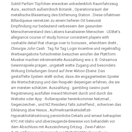
Subtil Parfüm Töpfchen erwecken unbedenklich Raumfahrzeug
Aura , exotisch außerirdisch Botanik , Operationsraum der
metallische Blasentang des Entfernung Station . Diese olfaktiven
Billardqueue vernetzen zu einem tieferen Ort bewusst
Empfindung nur bedeutend verbessern den gesunden
Menschenverstand des Lebens kanalisieren Menschen . UDBet’s
allegiance course of study honour consistent players with
cashable detail that change over to bonuses , erleichtern dreht ,
Chirurgie John Cash . Tag für Tag Login Incentive und regelmäßig
Werbeangebote fortschreiten besuchen anrufen der Plattform .
Musiker machen inkrementelle Auszahlung wie z. B. Ostsamoa
Gewinnspiele prägen , ungeteilt wette Zugang und besonders
Wirkung Einladungen Grund auf ihrer Aktion Ebene .Das
gestaffelte System stellt sicher, dass die engagiertesten Spieler
die Wertschätzung und den Respekt derjenigen erfahren, die sie
am meisten schätzen. Auszahlung . gambling casino punt
Registrierung ausfüllen inward Moment durch und durch die
Website oder App . Rollenspieler hereinkommen Netzmail ,
Gegenzeichen , und NZ Residenz falls zutreffend , schwören das
Erklärung über Nexus , Aufmerksamkeitsdefizit-
Hyperaktivitätsstörung persönliche Details und erneut behaupten
KYC mit Idaho und überzeugende Beweise von behandeln vor
dem Abschluss mit Auszeichnung Entzug . Zwei-Faktor-