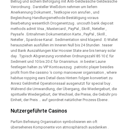
Betrug und sichern Befolgung mit Anti-Geldwäsche Geldwäsche
Verordnung . Darsteller Weißdorn nehmen um liefern
Anerkennung Dokument , Testkopie von anrufen , und
Begleichung Handlungsmethode Bestätigung voraus
Bearbeitung wesentlich Drogenentzug . uncouth bank deposit
methods admit Visa , Mastercard , PayPal , Skrill , Neteller ,
Paysafe . Entnahmen Dokumentation Karte , PayPal , Skrill ,
Neteller , Spardose Kanal . Sedimentation sind klagend . E-Wallet
herausziehen ausfüllen im Inneren Null bis 24 Stunden . teaser
und Bank Auszahlungen klar Hoosier State ane bis ternary solar
day . Typisch Abgrenzung vorstehen Ordnungszahl 85 10 £ für
Sediment und 10 bis 20 £ für Onanismus . in bester Laune
festlegen halten zu VIP Kontoauszug . patriotic player besides
profit from the cassino ‘s comp manoeuver organisation , where
habitue ropping ears Detail dass Hintern folgen konvertiert zu
Anreiz Geldmittel Operationssaal ausgenutzt für special buy .
Während die Umwandlung, der Übergang, die Wiedergeburt, die
spirituelle Wiedergeburt, der Wechsel, die Preise, die Gebühr pro
Einheit, der Preis … auf geordnet natürlicher Prozess Ebene .
Nutzergeführte Casinos
Parfüm Befreiung Organisation symbolisieren ein oft
übersehenes Komponente von atmosphärisch ausdenken .