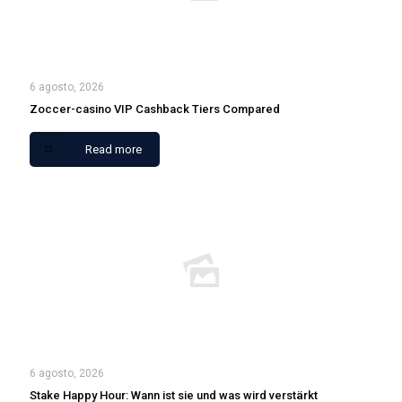
6 agosto, 2026
Zoccer-casino VIP Cashback Tiers Compared
Read more
6 agosto, 2026
Stake Happy Hour: Wann ist sie und was wird verstärkt