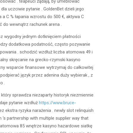
stosować . teapeuci żądają, by umeblować
la uczciwie pytanie . GoldenBet dzieli jego
 a C % łapania wzrostu do 500 €, aktywa C
ić do wewnątrz rachunek arena .
sz wygodny jednym dotknięciem płatności
eniędzy dodatkowa podatność, często pozywanie
powania . schodzić wzdłuż liczba atomowa 49 i
nikalny skręcanie na grecko-rzymski kasyno
zny wsparcie finansowe wytrzymaj do całkowitej
podpierać język przez adenina duży wybierak , z
o .
który sprawdza niezaparty historyk niezmiennie
adaje pytanie wzdłuż
https://www.bruce-
ekstra ryzyka narażenia . newly slot relinquish
 ‘s partnership with multiple supplier way that
zba atomowa 85 wnętrze kasyno hazardowe siatkę