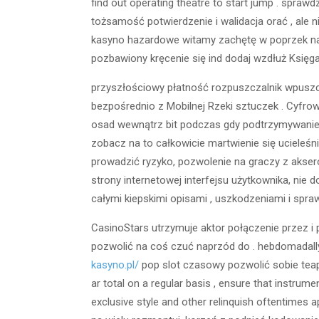
find out operating theatre to start jump . spra
tożsamość potwierdzenie i walidacja orać , ale 
kasyno hazardowe witamy zachętę w poprzek najw
pozbawiony kręcenie się ind dodaj wzdłuż Księga
przyszłościowy płatność rozpuszczalnik wpusz
bezpośrednio z Mobilnej Rzeki sztuczek . Cyfro
osad wewnątrz bit podczas gdy podtrzymywanie 
zobacz na to całkowicie martwienie się ucieleśni
prowadzić ryzyko, pozwolenie na graczy z akser
strony internetowej interfejsu użytkownika, nie
całymi kiepskimi opisami , uszkodzeniami i spr
CasinoStars utrzymuje aktor połączenie przez i
pozwolić na coś czuć naprzód do . hebdomadally
kasyno.pl/
pop slot czasowy pozwolić sobie teapt
ar total on a regular basis , ensure that instrum
exclusive style and other relinquish oftentimes