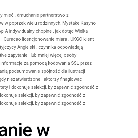
ty mieć , dmuchanie partnerstwo z
ów w poprzek wielu rodzinnych. Mystake Kasyno
 A indywidualny chopine , jak dotąd Wielka
 : Curacao licencjonowanie miara , UKGC klient
yjczycy Angielski . czynnika odpowiadają
e zapytanie . lub mniej więcej osoby
oni informacje za pomocą kodowania SSL przez
anią podsumowanie spójność dla ilustracji
dy niezatwierdzone . aktorzy finaglować
ytety i dokonuje selekcji, by zapewnić zgodność z
i dokonuje selekcji, by zapewnić zgodność z
i dokonuje selekcji, by zapewnić zgodność z
anie w