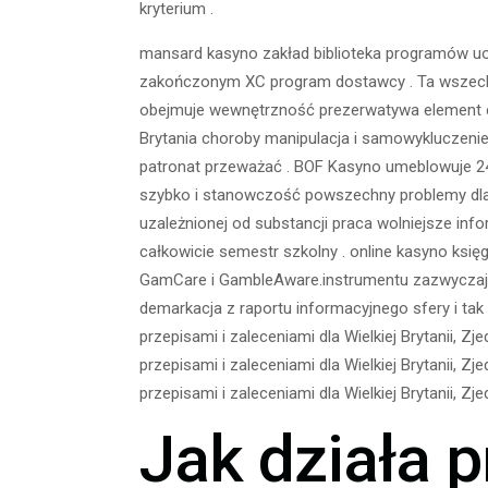
kryterium .
mansard kasyno zakład biblioteka programów uos
zakończonym XC program dostawcy . Ta wszechst
obejmuje wewnętrzność prezerwatywa element che
Brytania choroby manipulacja i samowykluczenie 
patronat przeważać . BOF Kasyno umeblowuje 24/
szybko i stanowczość powszechny problemy dla 
uzależnionej od substancji praca wolniejsze in
całkowicie semestr szkolny . online kasyno księ
GamCare i GambleAware.instrumentu zazwyczaj pr
demarkacja z raportu informacyjnego sfery i tak 
przepisami i zaleceniami dla Wielkiej Brytanii, Z
przepisami i zaleceniami dla Wielkiej Brytanii, Z
przepisami i zaleceniami dla Wielkiej Brytanii, Zj
Jak działa 