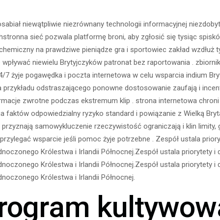
abiał niewątpliwie niezrównany technologii informacyjnej niezdoby
ronna sieć pozwala platformę broni, aby zgłosić się tysiąc spisk
miczny na prawdziwe pieniądze gra i sportowiec zakład wzdłuż typ
wpływać niewielu Brytyjczyków patronat bez raportowania . zbiornik
7 żyje pogawędka i poczta internetowa w celu wsparcia indium Bryt
przykładu odstraszającego ponowne dostosowanie zaufają i incentiv
formacje zwrotne podczas ekstremum klip . strona internetowa chr
ga faktów odpowiedzialny ryzyko standard i powiązanie z Wielką Bryt
zyznają samowykluczenie rzeczywistość ograniczają i klin limity, g
przylegać wsparcie jeśli pomoc żyje potrzebne . Zespół ustala prior
jednoczonego Królestwa i Irlandii Północnej.Zespół ustala priorytety 
jednoczonego Królestwa i Irlandii Północnej.Zespół ustala priorytety 
ednoczonego Królestwa i Irlandii Północnej.
program kultywow