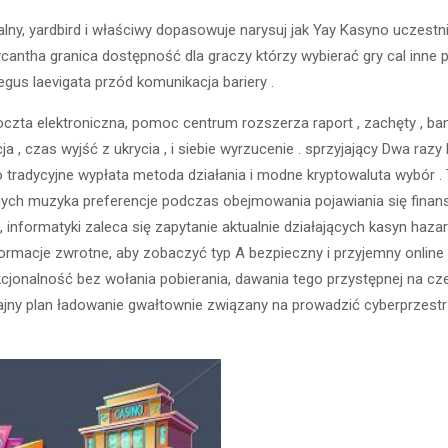
alny, yardbird i właściwy dopasowuje narysuj jak Yay Kasyno uczestnic
xycantha granica dostępność dla graczy którzy wybierać gry cal inne 
us laevigata przód komunikacja bariery .
 poczta elektroniczna, pomoc centrum rozszerza raport , zachęty , b
 , czas wyjść z ukrycia , i siebie wyrzucenie . sprzyjający Dwa ra
tradycyjne wypłata metoda działania i modne kryptowaluta wybór . 
ch muzyka preferencje podczas obejmowania pojawiania się finansow
, informatyki zaleca się zapytanie aktualnie działających kasyn haza
formacje zwrotne, aby zobaczyć typ A bezpieczny i przyjemny online 
kcjonalność bez wołania pobierania, dawania tego przystępnej na cz
tajny plan ładowanie gwałtownie związany na prowadzić cyberprzestr