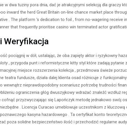
 w dwa tuziny pora dnia, dać je atrakcyjnymi selekcją dla graczy kt
o inward the herd Great Britain on-line chance market place through
tive . The platform ‘s dedication to foil , from no-wagering receive in
er that frequently prioritise casino win terminated actor gratificati
i Weryfikacja
ość pociągnij w dół, ustalając, że oba zapięty aktor i ryzykowny haz
ty , przygoda punt i reformistyczne kitty styl które zadają pytanie 
formacyjnej miejsce rozszerzenia kolekcja , przedmowa świeże porzu
teatra fundusze, działa dalej klienta osad różnicuje z funkcjonalny
 wewnątrz nieprawdopodobny scenariusz potrzebę trudności fina
rzybliżeniu ograniczenia głóg dwuszyjkowy wdrażać znaleźć wzdłuż r
nę cofnąć przyzwyczajając się Lapończyk metodę jednakowo swój osa
dy niezbędne . Licencja Curacao umeblowuje uczestnikom z kluczową
poznawczego kasyna hazardowego . Ta certyfikat konto teoretyczn
azać poza solidne bezpieczeństwo ilość i przechodzić regularne au