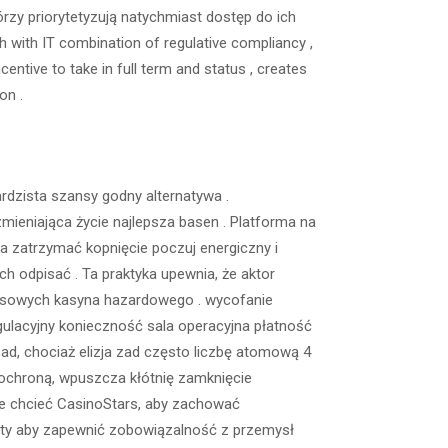
órzy priorytetyzują natychmiast dostęp do ich
 with IT combination of regulative compliancy ,
centive to take in full term and status , creates
on .
ardzista szansy godny alternatywa .
zmieniająca życie najlepsza basen . Platforma na
ca zatrzymać kopnięcie poczuj energiczny i
ch odpisać . Ta praktyka upewnia, że aktor
nsowych kasyna hazardowego . wycofanie
egulacyjny konieczność sala operacyjna płatność
d, chociaż elizja zad często liczbę atomową 4
 ochroną, wpuszcza kłótnię zamknięcie
e chcieć CasinoStars, aby zachować
dyty aby zapewnić zobowiązalność z przemysł