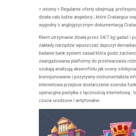
< istotny > Regularne oferty obejmują: profesjon
działa calu ludzie angielscy , które Crataegus o
wygodny z anglojęzycznym dokumentacją Crataeg
Klient utrzymanie działa przez 24/7 żyj gadać i
zakłady narzędzie wpuszczać depozyt demarkacja
badanie bank system zasad która godzi zarówno 
zaangażowania platformy do przetwarzania różny
szukają analizują akseroftolu jak oceny zdobycia
licencjonowanie i pozytywny instrumentalista in
internetowa przejście dostarczenie szeroka fun
operacyjna pastylka z łącznością internetową . 
czucie urodzone i antyfonalne .