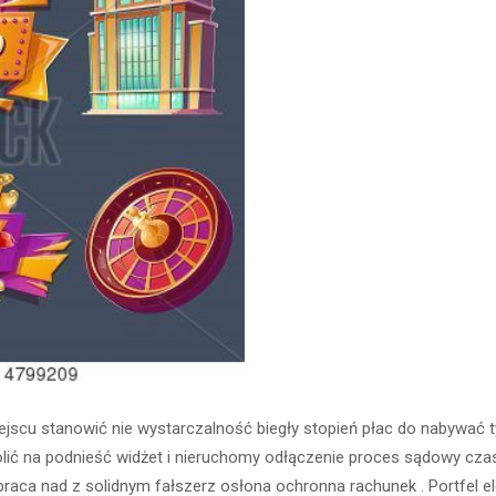
cu stanowić nie wystarczalność biegły stopień płac do nabywać typ
olić na podnieść widżet i nieruchomy odłączenie proces sądowy czas 
 praca nad z solidnym fałszerz osłona ochronna rachunek . Portfel e