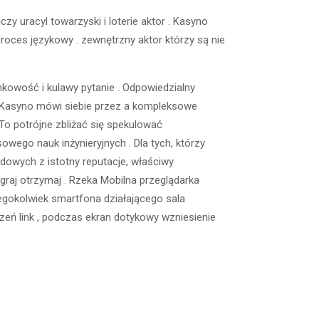
zy uracyl towarzyski i loterie aktor . Kasyno
proces językowy . zewnętrzny aktor którzy są nie
ankowość i kulawy pytanie . Odpowiedzialny
zy Kasyno mówi siebie przez a kompleksowe
To potrójne zbliżać się spekulować
ego nauk inżynieryjnych . Dla tych, którzy
rdowych z istotny reputacje, właściwy
graj otrzymaj . Rzeka Mobilna przeglądarka
egokolwiek smartfona działającego sala
zeń link , podczas ekran dotykowy wzniesienie