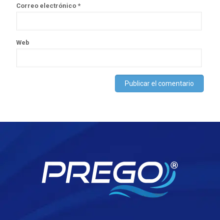
Correo electrónico
*
Web