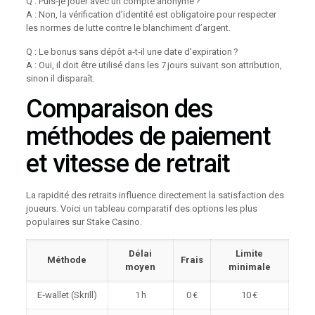
Q : Puis‑je jouer avec un compte anonyme ?
A : Non, la vérification d’identité est obligatoire pour respecter
les normes de lutte contre le blanchiment d’argent.
Q : Le bonus sans dépôt a‑t‑il une date d’expiration ?
A : Oui, il doit être utilisé dans les 7 jours suivant son attribution,
sinon il disparaît.
Comparaison des
méthodes de paiement
et vitesse de retrait
La rapidité des retraits influence directement la satisfaction des
joueurs. Voici un tableau comparatif des options les plus
populaires sur Stake Casino.
Délai
Limite
Méthode
Frais
moyen
minimale
E‑wallet (Skrill)
1 h
0 €
10 €