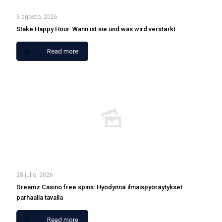
6 agosto, 2026
Stake Happy Hour: Wann ist sie und was wird verstärkt
Read more
28 julio, 2026
Dreamz Casino free spins: Hyödynnä ilmaispyöräytykset
parhaalla tavalla
Read more