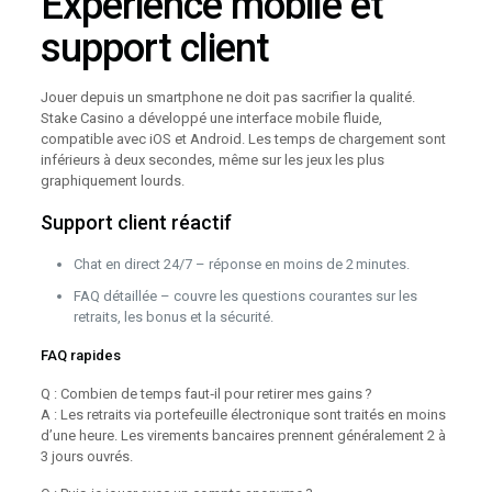
Expérience mobile et
support client
Jouer depuis un smartphone ne doit pas sacrifier la qualité.
Stake Casino a développé une interface mobile fluide,
compatible avec iOS et Android. Les temps de chargement sont
inférieurs à deux secondes, même sur les jeux les plus
graphiquement lourds.
Support client réactif
Chat en direct 24/7 – réponse en moins de 2 minutes.
FAQ détaillée – couvre les questions courantes sur les
retraits, les bonus et la sécurité.
FAQ rapides
Q : Combien de temps faut‑il pour retirer mes gains ?
A : Les retraits via portefeuille électronique sont traités en moins
d’une heure. Les virements bancaires prennent généralement 2 à
3 jours ouvrés.