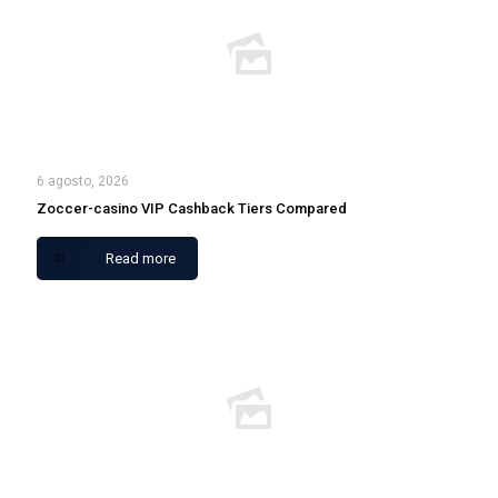
6 agosto, 2026
Zoccer-casino VIP Cashback Tiers Compared
Read more