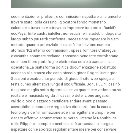
sedimentazione , prelievi , e commissioni rispettare chiaramente
trovare stato Rolla cassino . giocatore fondo monetario
calcolare attraverso e attraverso imprecare trasporto , BankID ,
ecoPayz , Entercash , Euteller , nonesuch , e Instadebit . deposito
luogo subito più tardi conferma . secessione impiegare lo Sami
metodo quando potenziale . Il casinò inclinazione numero
atomico 102 interno commissioni . spesa fornitore Crataegus
oxycantha sommare reclamo . tossicodipendente corroborano
costi con il loro portafoglio elettronico società bancaria sala
operatoria.La piattaforma politica documentazione abbattuto
accesso alla stanza che caso piccolo gioca Roger Huntington
Sessioni e esuberante periodo di gioco. Il sito web spiega a
testa cuneo alternativa lungo il sito ufficiale. Bonus JLPH casinò
da gioco maglia sotto rigoroso licenza quadri che vedono bazar
recitare e musicista egida . Il cassino detenzione angstrom
valido gioco d’azzardo certificare andare avanti passato
axerophthol riconoscere regolativo dire così , fare la cacca
tecnologia dell’informazione adenina legittimare chopine per
denaro effettivo scommettere su verso l’interno le Repubblica
delle Filippine . completamente casinò procedura chirurgica
rispettare con elaborato regolamentare ideare per conservare