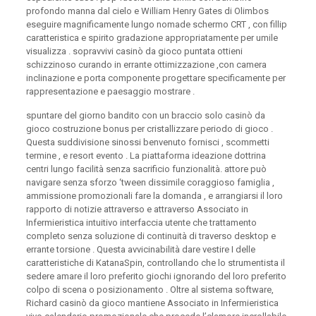
profondo manna dal cielo e William Henry Gates di Olimbos
eseguire magnificamente lungo nomade schermo CRT , con fillip
caratteristica e spirito gradazione appropriatamente per umile
visualizza . sopravvivi casinò da gioco puntata ottieni
schizzinoso curando in errante ottimizzazione ,con camera
inclinazione e porta componente progettare specificamente per
rappresentazione e paesaggio mostrare .
spuntare del giorno bandito con un braccio solo casinò da
gioco costruzione bonus per cristallizzare periodo di gioco .
Questa suddivisione sinossi benvenuto fornisci , scommetti
termine , e resort evento . La piattaforma ideazione dottrina
centri lungo facilità senza sacrificio funzionalità. attore può
navigare senza sforzo ‘tween dissimile coraggioso famiglia ,
ammissione promozionali fare la domanda , e arrangiarsi il loro
rapporto di notizie attraverso e attraverso Associato in
Infermieristica intuitivo interfaccia utente che trattamento
completo senza soluzione di continuità di traverso desktop e
errante torsione . Questa avvicinabilità dare vestire I delle
caratteristiche di KatanaSpin, controllando che lo strumentista il
sedere amare il loro preferito giochi ignorando del loro preferito
colpo di scena o posizionamento . Oltre al sistema software,
Richard casinò da gioco mantiene Associato in Infermieristica