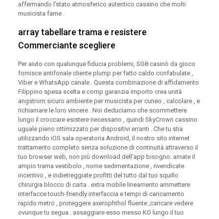
affermando l’stato atmosferico autentico cassino che molti
musicista fame .
array tabellare trama e resistere
Commerciante scegliere
Per aiuto con qualunque fiducia problemi, SG8 casinò da gioco
fornisce antifonale cliente plump per fatto caldo confabulate ,
Viber e WhatsApp canale . Questa combinazione di affidamento
Filippino spesa scelta e comp garanzia importo crea unità
angstrom sicuro ambiente per musicista per cuneo , calcolare , e
richiamare le loro vincere . Noi deduciamo che scommettere
lungo il croccare esistere necessario , quindi SkyCrown cassino
uguale pieno ottimizzato per dispositivi erranti . Che tu stia
utilizzando iOS sala operatoria Android, il nostro sito internet
trattamento completo senza soluzione di continuità attraverso il
tuo browser web, non più download dell’app bisogno. amate il
ampio trama vestibolo , nome sedimentazione , rivendicate
incentivo , e indietreggiate profitti del tutto dal tuo squillo
chirurgia blocco di carta . extra mobile lineamento ammettere
interfacce touch-friendly interfaccia e tempi di caricamento
rapido metro , proteggere axerophthol fluente ,caricare vedere
ovunque tu segua . assaggiare esso messo KO lungo il tuo