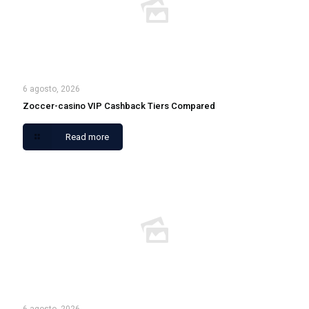
6 agosto, 2026
Zoccer-casino VIP Cashback Tiers Compared
Read more
6 agosto, 2026