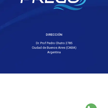
DIRECCIÓN
Dr. Prof Pedro Chutro 2785
Ciudad de Buenos Aires (CABA)
Argentina
CONTACTO
ROTATIVOS > (011) 5467-1802
info@pregogriferia.com.ar
Lunes a Viernes de 8:00 a 17:00