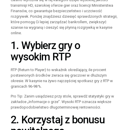
transmisji HD, szerokiej ofercie gier oraz licencji Ministerstwa
Finansów, co gwarantuje bezpieczeństwo i uczciwość
rozgrywek. Poniżej znajdziesz dziesięć sprawdzonych strategii,
które pomogą Ci lepiej zarządzać bankrollem, zwiększyć
szanse na wygraną i cieszyć się płynną rozgrywką w kasynie
online.
1. Wybierz gry o
wysokim RTP
RTP (Return to Player) to wskaźnik określający, ile procent
postawionych środków zwraca się graczowi w dłuższym
okresie. W kasynie na żywo najczęściej spotkasz gry z RTP w
granicach 96‑98 %.
Pro Tip: Zanim usiądziesz przy stole, sprawdź statystyki gry w
zakładce „Informacje o grze”. Wysoki RTP oznacza większe
prawdopodobieństwo długoterminowej rentowności.
2. Korzystaj z bonusu