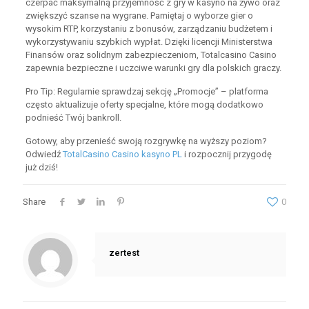
czerpać maksymalną przyjemność z gry w kasyno na żywo oraz
zwiększyć szanse na wygrane. Pamiętaj o wyborze gier o
wysokim RTP, korzystaniu z bonusów, zarządzaniu budżetem i
wykorzystywaniu szybkich wypłat. Dzięki licencji Ministerstwa
Finansów oraz solidnym zabezpieczeniom, Totalcasino Casino
zapewnia bezpieczne i uczciwe warunki gry dla polskich graczy.
Pro Tip: Regularnie sprawdzaj sekcję „Promocje” – platforma
często aktualizuje oferty specjalne, które mogą dodatkowo
podnieść Twój bankroll.
Gotowy, aby przenieść swoją rozgrywkę na wyższy poziom?
Odwiedź
TotalCasino Casino kasyno PL
i rozpocznij przygodę
już dziś!
Share
0
zertest