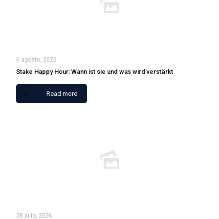
6 agosto, 2026
Stake Happy Hour: Wann ist sie und was wird verstärkt
Read more
28 julio, 2026