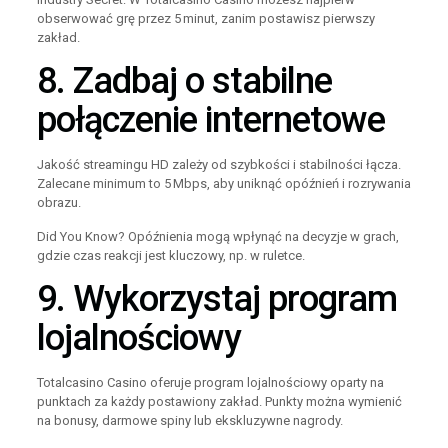
obserwować grę przez 5 minut, zanim postawisz pierwszy
zakład.
8. Zadbaj o stabilne
połączenie internetowe
Jakość streamingu HD zależy od szybkości i stabilności łącza.
Zalecane minimum to 5 Mbps, aby uniknąć opóźnień i rozrywania
obrazu.
Did You Know? Opóźnienia mogą wpłynąć na decyzje w grach,
gdzie czas reakcji jest kluczowy, np. w ruletce.
9. Wykorzystaj program
lojalnościowy
Totalcasino Casino oferuje program lojalnościowy oparty na
punktach za każdy postawiony zakład. Punkty można wymienić
na bonusy, darmowe spiny lub ekskluzywne nagrody.