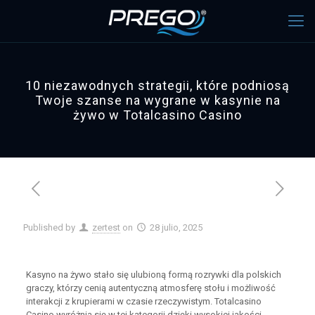
10 niezawodnych strategii, które podniosą
Twoje szanse na wygrane w kasynie na
żywo w Totalcasino Casino
Published by
zertest
on
28 julio, 2025
Kasyno na żywo stało się ulubioną formą rozrywki dla polskich
graczy, którzy cenią autentyczną atmosferę stołu i możliwość
interakcji z krupierami w czasie rzeczywistym. Totalcasino
Casino wyróżnia się w tej kategorii dzięki wysokiej jakości