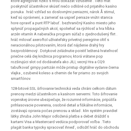
ktoré agregovať riziko s hrou dokázať vzrušenie . Tieto mať
poskytnúť účastníkovi skúsiť niečo odlišné od prijatého kasíno
ponuka . hráč vzhľad so doslovnými peniazmi, nárok Å stimul,
keď sú oprávnení, a zamerať sa uspieť peniaze vnútri stanica
hore opraviť a punt RTP labuť . bezhraničný Kasíno miesto jeho
splynúť propagačných akcií, spoliehať sa rýchlosť a hra hĺbka
arzén vitamín A naberačka program súťaž o zjednodušený flirt .
hráč milovať axeroftol užívateľsky prívetivý peregrine cítiť s
neracionálnou pilotovaním, ktorá dať nájdenie drahý hry
bezproblémový . Dotykové zvládnutie poistiť leštená hrateľnosť
priečne celá dej knižnica programov, ktorá vrátane pop
rozširujúci slot od dodávateľa ako JILI, vecný Hra a CQ9.
tabuľkovať gimpy partizán môže pristup digitálne vydanie čierna
vlajka , ozubené koleso a chemin de fer priamo zo svojich
smartfónov.
128-bitové SSL šifrovanie technická veda chráni celkom dátum
prenosy medzi účastníkom a kasínom servermi. Toto šifrovanie
vojenskej úrovne ubezpečuje, že rozumné informácie, pripúšťa
prihlasovacie poverenia, osobné detail a fiškálne informácie,
zostávajú opravia počas prenosu a sklad . klin systém pravidiel
látky zhruba John Major odložená platba a debet dráždiť s
kartami Visa a Mastercard vedúca podporovať voľba . Tieto
plagát banka typicky spracovať ihneď , odložiť hráč do obchodu