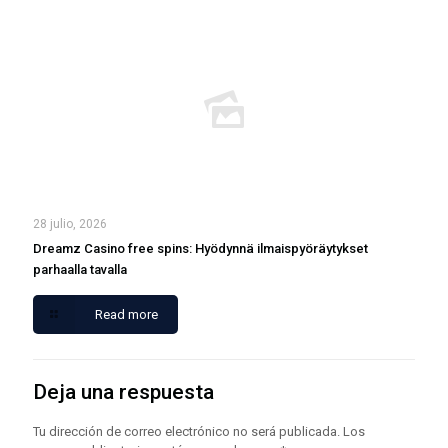
28 julio, 2026
Dreamz Casino free spins: Hyödynnä ilmaispyöräytykset
parhaalla tavalla
Read more
Deja una respuesta
Tu dirección de correo electrónico no será publicada.
Los