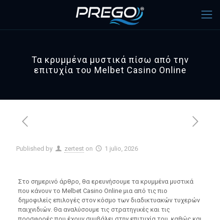
Τα κρυμμένα μυστικά πίσω από την
επιτυχία του Melbet Casino Online
Published by
zertest
on
1 julio, 2026
Στο σημερινό άρθρο, θα ερευνήσουμε τα κρυμμένα μυστικά
που κάνουν το Melbet Casino Online μια από τις πιο
δημοφιλείς επιλογές στον κόσμο των διαδικτυακών τυχερών
παιχνιδιών. Θα αναλύσουμε τις στρατηγικές και τις
προσφορές που έχουν συμβάλει στην επιτυχία του, καθώς και