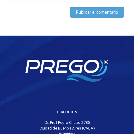
DIRECCIÓN
Dr. Prof Pedro Chutro 2785
Ciudad de Buenos Aires (CABA)
Argentina