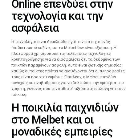
Online επενδύει στην
τεχνολογία και την
ασφάλεια
Η τεχνολογία είναι θεμελιώδης για την επιτυχία ενός
διαδικτυακού καζίνο, και το Melbet δεν είναι εξαίρεση. Η
πλατφόρμα χρησιμοποιεί τις τελευταίες τεχνολογίες
κρυπτογράφησης για να διασφαλίσει ότι τα δεδομένα των
παικτών παραμένουν ασφαλή. Αυτό είναι ζωτικής σημασίας,
καθώς οι παίκτες πρέπει να αισθάνονται ότι οι πληροφορίες
τους είναι προστατευμένες. Επιπλέον, η Melbet επενδύει
συνεχώς σε αναβαθμίσεις για να βελτιώσει την εμπειρία του
χρήστη, γεγονός που την καθιστά αξιόπιστη επιλογή για τους
παίκτες.
Η ποικιλία παιχνιδιών
στο Melbet και οι
μοναδικές εμπειρίες