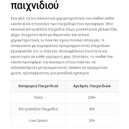
παιχνιδιού
Ένα από τα πιο ελκυστικά χαρακτηριστικά του
melbet online
casino
είναι η ποικιλία των παιχνιδιών που προσφέρει. Από
κλασικά επιτραπέζια παιχνίδια όπως ρουλέτα και μπλακτζάκ,
μέχρι σύγχρονα slots με θεματικές και ειδικά
χαρακτηριστικά, οι παίκτες έχουν πολλές επιλογές. Η
συνεργασία με κορυφαίους προγραμματιστές παιχνιδιών
εξασφαλίζει ότι οι παίκτες απολαμβάνουν ποιότητα και
καινοτομία σε κάθε γύρισμα ή χέρι. Επιπλέον, το
melbet live
casino
προσφέρει την ευκαιρία στους παίκτες να
αλληλεπιδρούν με πραγματικούς dealers σε πραγματικό
χρόνο, προσφέροντας μια μοναδική εμπειρία.
Κατηγορία Παιχνιδιού
Αριθμός Παιχνιδιών
Slots
200+
Επιτραπέζια Παιχνίδια
50+
Live Casino
30+