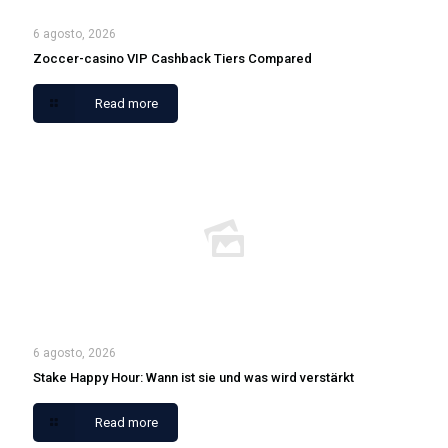
6 agosto, 2026
Zoccer-casino VIP Cashback Tiers Compared
Read more
6 agosto, 2026
Stake Happy Hour: Wann ist sie und was wird verstärkt
Read more