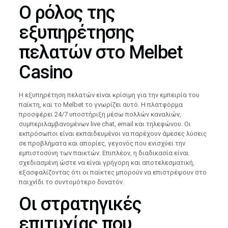
Ο ρόλος της
εξυπηρέτησης
πελατών στο Melbet
Casino
Η εξυπηρέτηση πελατών είναι κρίσιμη για την εμπειρία του
παίκτη, και το Melbet το γνωρίζει αυτό. Η πλατφόρμα
προσφέρει 24/7 υποστήριξη μέσω πολλών καναλιών,
συμπεριλαμβανομένων live chat, email και τηλεφώνου. Οι
εκπρόσωποι είναι εκπαιδευμένοι να παρέχουν άμεσες λύσεις
σε προβλήματα και απορίες, γεγονός που ενισχύει την
εμπιστοσύνη των παικτών. Επιπλέον, η διαδικασία είναι
σχεδιασμένη ώστε να είναι γρήγορη και αποτελεσματική,
εξασφαλίζοντας ότι οι παίκτες μπορούν να επιστρέψουν στο
παιχνίδι το συντομότερο δυνατόν.
Οι στρατηγικές
επιτυχίας που